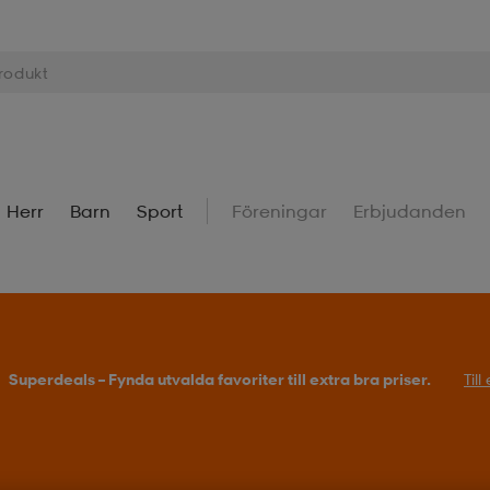
Herr
Barn
Sport
Föreningar
Erbjudanden
Superdeals – Fynda utvalda favoriter till extra bra priser.
Til