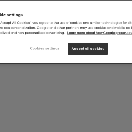
ie settings
“Accept All Cookies”, you agree to the use of cookies and similar technologies for sit
and ads personalization. Google and other partners may use cookies and mobile ad id
e 1:15.000
alized and non‑personalized advertising.
Learn more about how Google processes
Cookies settings
Accept all cookies