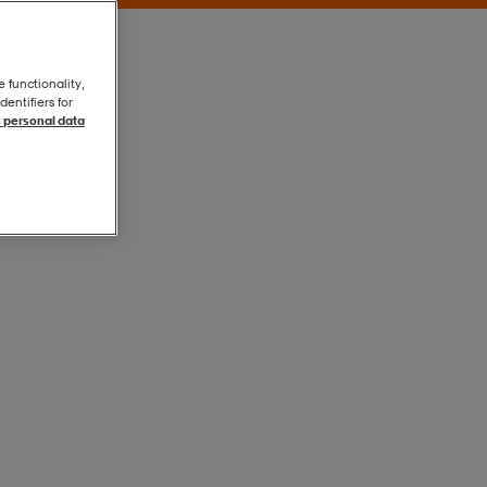
e functionality,
entifiers for
 personal data
Black
Black