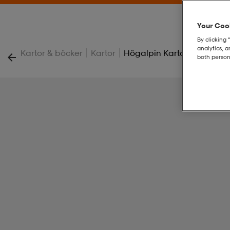
Your Cook
By clicking 
analytics, 
|
|
Kartor & böcker
Kartor
Högalpin Karta Kebnekais
both person