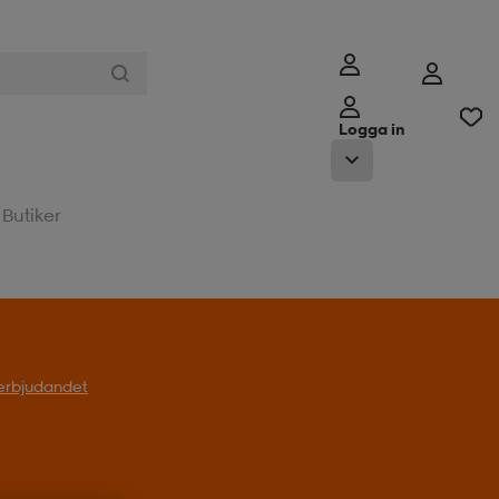
Logga in
Butiker
l erbjudandet