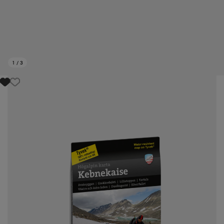
1
/
3