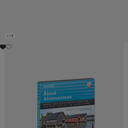
1
/
5