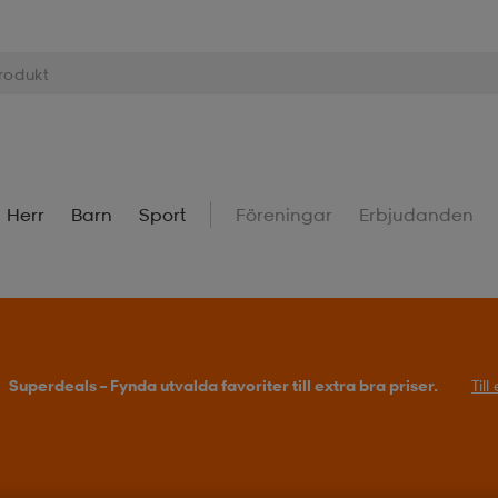
Herr
Barn
Sport
Föreningar
Erbjudanden
Superdeals – Fynda utvalda favoriter till extra bra priser.
Til