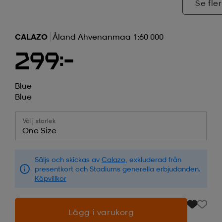
Se fler
CALAZO
Åland Ahvenanmaa 1:60 000
299:-
Blue
Blue
Välj storlek
One Size
Säljs och skickas av
Calazo
, exkluderad från
presentkort och Stadiums generella erbjudanden.
Köpvillkor
Lägg i varukorg