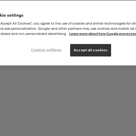
ie settings
“Accept All Cookies”, you agree to the use of cookies and similar technologies for sit
and ads personalization. Google and other partners may use cookies and mobile ad id
00
alized and non‑personalized advertising.
Learn more about how Google processes
Cookies settings
Accept all cookies