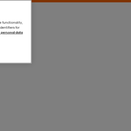
e functionality,
entifiers for
 personal data
Blue
Blue