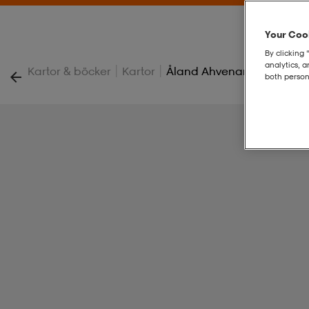
Your Cook
By clicking 
analytics, 
|
|
Kartor & böcker
Kartor
Åland Ahvenanmaa 1:60 0
both person