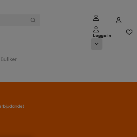
Logga in
Butiker
l erbjudandet