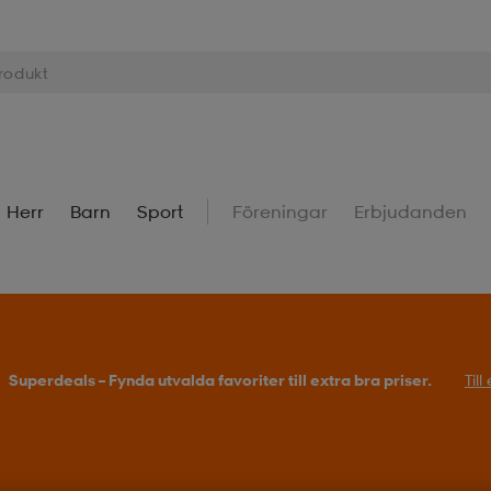
Herr
Barn
Sport
Föreningar
Erbjudanden
Superdeals – Fynda utvalda favoriter till extra bra priser.
Til