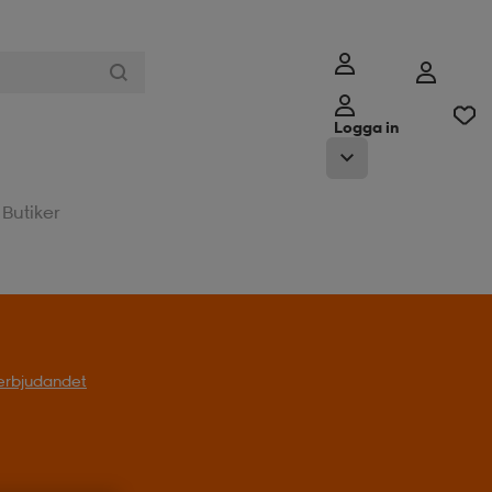
Logga in
Butiker
l erbjudandet