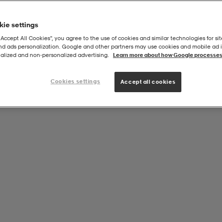
ie settings
“Accept All Cookies”, you agree to the use of cookies and similar technologies for sit
and ads personalization. Google and other partners may use cookies and mobile ad id
leden
alized and non‑personalized advertising.
Learn more about how Google processes
Cookies settings
Accept all cookies