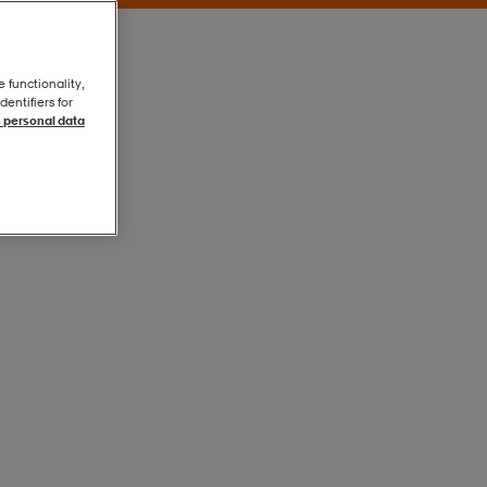
e functionality,
entifiers for
 personal data
Red
Red