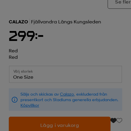
Se fler
CALAZO
Fjällvandra Längs Kungsleden
299:-
Red
Red
Välj storlek
One Size
Säljs och skickas av
Calazo
, exkluderad från
presentkort och Stadiums generella erbjudanden.
Köpvillkor
Lägg i varukorg