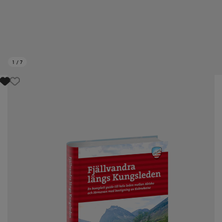
1
/
7