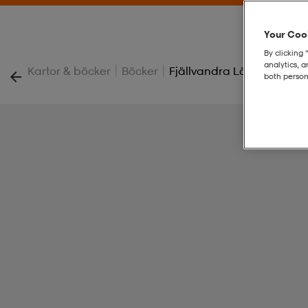
Your Cook
By clicking 
analytics, 
|
|
Kartor & böcker
Böcker
Fjällvandra Längs Kungs
both person