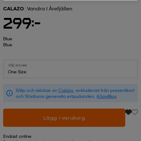
CALAZO
Vandra I Årefjällen
r & pannband
tskor
läder
tskor
r
ngsskor
299:-
kar & vantar
skor
ukar
skor
kar & vantar
kor
Blue
Blue
ukar
sskor
ställ
sskor
ukar
lbehör
Välj storlek
One Size
ställ
stövlar
por
stövlar
ställ
er
Säljs och skickas av
Calazo
, exkluderad från presentkort
och Stadiums generella erbjudanden.
Köpvillkor
por
ler
kläder
ler
läder
Lägg i varukorg
kläder
ngskor
asögon
ngskor
por
Endast online