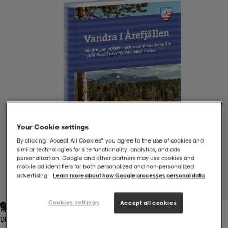
-BH
ngsskor
öjor & skjortor
ngsskor
ingsskor
ar
ingsskor
n
ingsskor
ts & toppar
or
n
kor
kor
öjor & skjortor
usskor
Your Cookie settings
öjor & skjortor
skor
r
skor
n
tskor
By clicking “Accept All Cookies”, you agree to the use of cookies and
similar technologies for site functionality, analytics, and ads
personalization. Google and other partners may use cookies and
mobile ad identifiers for both personalized and non‑personalized
 & klänningar
or
r & pannband
or
 & klänningar
-/Tennisskor
advertising.
Learn more about how Google processes personal data
1
/
7
Cookies settings
Accept all cookies
Blue
r
andy-/Handbollsskor
kar & vantar
andy-/Handbollsskor
ller
ler
Blue