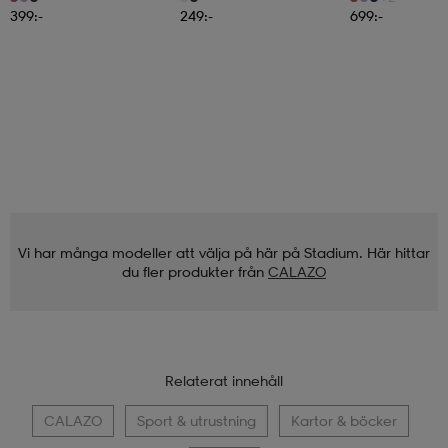
399:-
249:-
699:-
Vi har många modeller att välja på här på Stadium. Här hittar
du fler produkter från
CALAZO
Relaterat innehåll
CALAZO
Sport & utrustning
Kartor & böcker