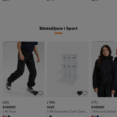
Bästsäljare i Sport
Kampanj -25%
Kampanj -25%
(65)
(188)
(71)
EVEREST
NIKE
EVEREST
J Alr Pant
U Nk Everyday Cush Crew
J Allround Jacket
6pr-Bd
+2