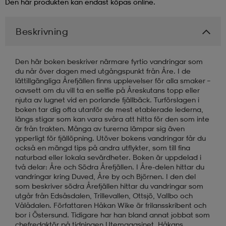
Den här produkten kan endast köpas online.
läder
lbehör
r
lbehör
kläder
Beskrivning
asögon
äder
r
Den här boken beskriver närmare fyrtio vandringar som
du når över dagen med utgångspunkt från Åre. I de
lättillgängliga Årefjällen finns upplevelser för alla smaker –
oavsett om du vill ta en selfie på Åreskutans topp eller
r
s
njuta av lugnet vid en porlande fjällbäck. Turförslagen i
boken tar dig ofta utanför de mest etablerade lederna,
längs stigar som kan vara svåra att hitta för den som inte
är från trakten. Många av turerna lämpar sig även
äder
ård
äder
ypperligt för fjällöpning. Utöver bokens vandringar får du
också en mängd tips på andra utflykter, som till fina
naturbad eller lokala sevärdheter. Boken är uppdelad i
två delar: Åre och Södra Årefjällen. I Åre-delen hittar du
s
s
vandringar kring Duved, Åre by och Björnen. I den del
som beskriver södra Årefjällen hittar du vandringar som
utgår från Edsåsdalen, Trillevallen, Ottsjö, Vallbo och
Vålådalen. Författaren Håkan Wike är frilansskribent och
ård
ård
bor i Östersund. Tidigare har han bland annat jobbat som
chefredaktör på tidningen Utemagasinet. Håkans