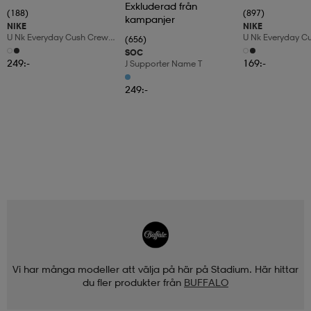
Exkluderad från
(188)
(897)
kampanjer
NIKE
NIKE
U Nk Everyday Cush Crew
U Nk Everyday C
(656)
6pr-Bd
3pr
SOC
249:-
169:-
J Supporter Name T
249:-
Vi har många modeller att välja på här på Stadium. Här hittar
du fler produkter från
BUFFALO