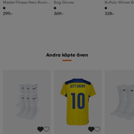
Master Fitness Nero Boxing
Bag Gloves
Buffalo Winner B
Glove (one Size),
Gloves Black Wi
Boxningshandskar
299:-
369:-
328:-
Andra köpte även