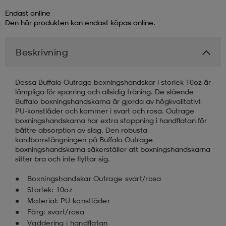
Endast online
läder
lbehör
r
lbehör
kläder
Den här produkten kan endast köpas online.
Beskrivning
asögon
äder
r
Dessa Buffalo Outrage boxningshandskar i storlek 10oz är
lämpliga för sparring och allsidig träning. De slående
r
s
Buffalo boxningshandskarna är gjorda av högkvalitativt
PU-konstläder och kommer i svart och rosa. Outrage
boxningshandskarna har extra stoppning i handflatan för
bättre absorption av slag. Den robusta
äder
ård
äder
kardborrstängningen på Buffalo Outrage
boxningshandskarna säkerställer att boxningshandskarna
sitter bra och inte flyttar sig.
s
s
Boxningshandskar Outrage svart/rosa
Storlek: 10oz
Material: PU konstläder
ård
ård
Färg: svart/rosa
Vaddering i handflatan