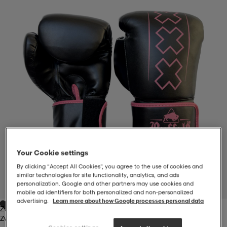
-BH
ngsskor
öjor & skjortor
ngsskor
ingsskor
ar
ingsskor
n
ingsskor
ts & toppar
or
n
kor
kor
öjor & skjortor
usskor
öjor & skjortor
skor
r
skor
n
tskor
Your Cookie settings
By clicking “Accept All Cookies”, you agree to the use of cookies and
 & klänningar
or
r & pannband
or
 & klänningar
-/Tennisskor
similar technologies for site functionality, analytics, and ads
personalization. Google and other partners may use cookies and
1
/
6
mobile ad identifiers for both personalized and non‑personalized
advertising.
Learn more about how Google processes personal data
Zwart
r
andy-/Handbollsskor
kar & vantar
andy-/Handbollsskor
ller
ler
Zwart