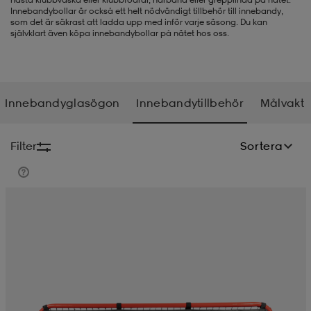
Innebandybollar är också ett helt nödvändigt tillbehör till innebandy,
som det är säkrast att ladda upp med inför varje säsong. Du kan
-BH
ngsskor
öjor & skjortor
ngsskor
ingsskor
självklart även köpa innebandybollar på nätet hos oss.
ar
ingsskor
n
ingsskor
ts & toppar
or
Innebandyglasögon
Innebandytillbehör
Målvakt
n
kor
kor
öjor & skjortor
usskor
Filter
Sortera
öjor & skjortor
skor
r
skor
n
tskor
 & klänningar
or
r & pannband
or
 & klänningar
-/Tennisskor
r
andy-/Handbollsskor
kar & vantar
andy-/Handbollsskor
ller
ler