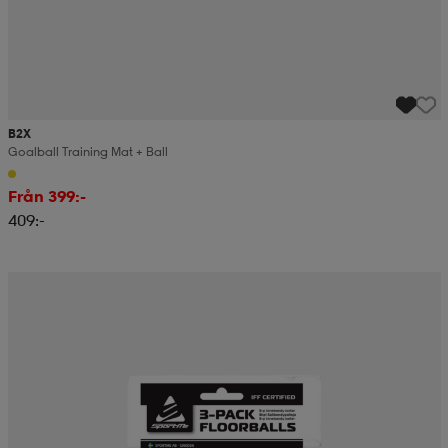
B2X
Goalball Training Mat + Ball
Från 399:-
409:-