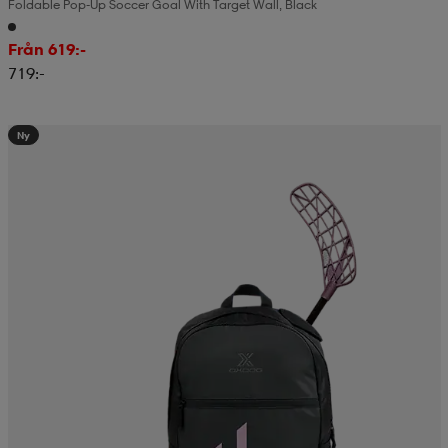
Foldable Pop-Up Soccer Goal With Target Wall, Black
Från 619:-
719:-
Ny