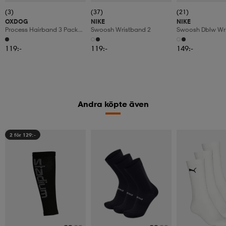
(3)
(37)
(21)
OXDOG
NIKE
NIKE
Process Hairband 3 Pack
Swoosh Wristband 2
Swoosh Dblw Wr
Black/white/grey
119:-
119:-
149:-
Andra köpte även
2 för 129:-