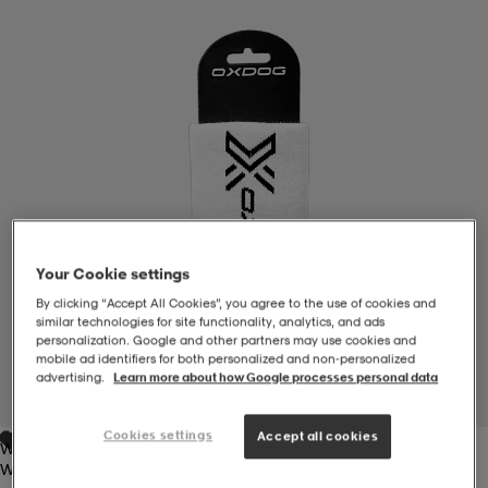
-BH
ngsskor
öjor & skjortor
ngsskor
ingsskor
ar
ingsskor
n
ingsskor
ts & toppar
or
n
kor
kor
öjor & skjortor
usskor
Your Cookie settings
öjor & skjortor
skor
r
skor
n
tskor
By clicking “Accept All Cookies”, you agree to the use of cookies and
similar technologies for site functionality, analytics, and ads
personalization. Google and other partners may use cookies and
mobile ad identifiers for both personalized and non‑personalized
 & klänningar
or
r & pannband
or
 & klänningar
-/Tennisskor
advertising.
Learn more about how Google processes personal data
1
/
2
Cookies settings
Accept all cookies
White
r
andy-/Handbollsskor
kar & vantar
andy-/Handbollsskor
ller
ler
White