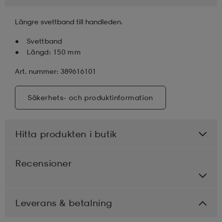
Längre svettband till handleden.
läder
lbehör
r
lbehör
kläder
Svettband
Längd: 150 mm
asögon
äder
r
Art. nummer: 389616101
r
s
Säkerhets- och produktinformation
Hitta produkten i butik
äder
ård
äder
Recensioner
s
s
Leverans & betalning
ård
ård