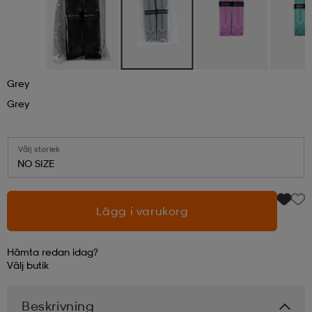
läder
lbehör
r
lbehör
kläder
asögon
äder
r
Grey
Grey
r
s
Välj storlek
NO SIZE
äder
ård
äder
Lägg i varukorg
s
s
Hämta redan idag?
Välj
butik
ård
ård
Beskrivning