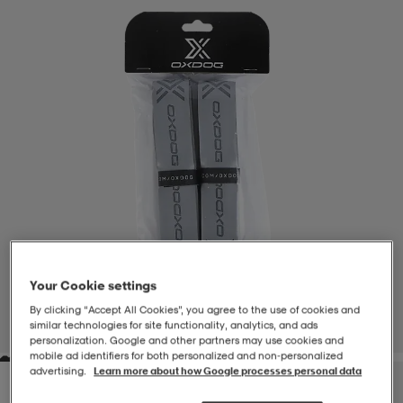
-BH
ngsskor
öjor & skjortor
ngsskor
ingsskor
ar
ingsskor
n
ingsskor
ts & toppar
or
n
kor
kor
öjor & skjortor
usskor
öjor & skjortor
skor
r
skor
n
tskor
Your Cookie settings
 & klänningar
or
r & pannband
or
 & klänningar
-/Tennisskor
By clicking “Accept All Cookies”, you agree to the use of cookies and
similar technologies for site functionality, analytics, and ads
1
/
2
personalization. Google and other partners may use cookies and
mobile ad identifiers for both personalized and non‑personalized
advertising.
Learn more about how Google processes personal data
r
andy-/Handbollsskor
kar & vantar
andy-/Handbollsskor
ller
ler