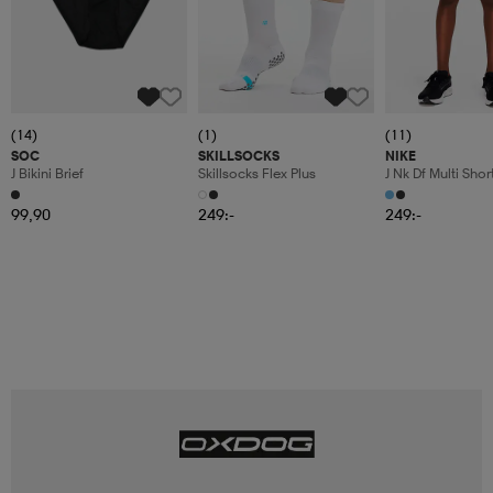
(14)
(1)
(11)
SOC
SKILLSOCKS
NIKE
J Bikini Brief
Skillsocks Flex Plus
J Nk Df Multi Sho
99,90
249:-
249:-