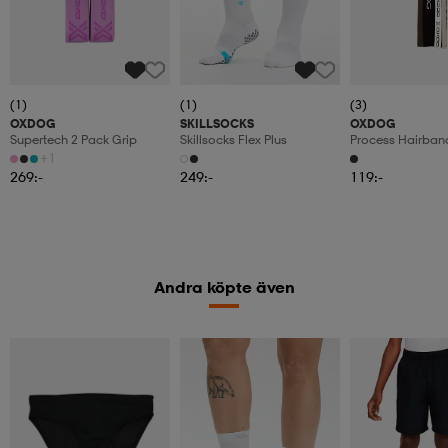
(1)
(1)
(3)
OXDOG
SKILLSOCKS
OXDOG
Supertech 2 Pack Grip
Skillsocks Flex Plus
Process Hairban
Black/white/gre
+1
269:-
249:-
119:-
Andra köpte även