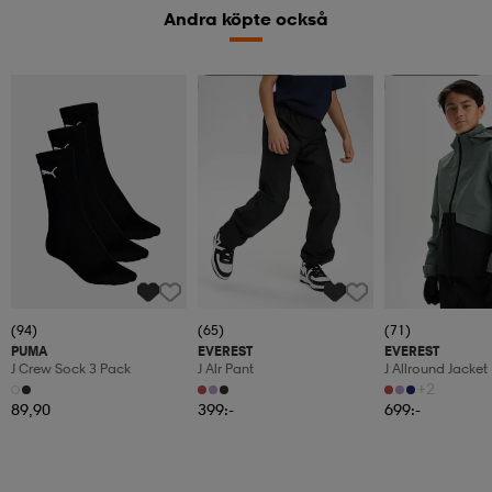
Andra köpte också
Kampanj -25%
Kampanj -25%
(94)
(65)
(71)
PUMA
EVEREST
EVEREST
J Crew Sock 3 Pack
J Alr Pant
J Allround Jacket
+2
89,90
399:-
699:-