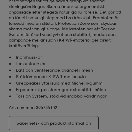
är framtagen för att ge säkert grepp vid snabba
riktningsändringar. Skorna är också ergonomiskt
anpassade efter stegets naturliga rullrörelse. Det gör att
du får ett naturligt steg med bra frånskjut. Framfoten är
försedd med en slitstark Protection Zone som skyddar
skorna mot vanligt slitage. Mellanfoten har ett Torsion
System för ökad vridstyvhet och stabilitet, medan den
dämpande mellansulan i K-PWR-material ger direkt
kraftöverföring.
Inomhusskor
Juniorstorlekar
Lätt och ventilerande ovandel i mesh
Stötdämpande K-PWR-mellansula
Greppsäker yttersula med Michelin-gummi
Ergonomisk passform ger extra stöd i hälen
Torsion System; stöd vid snabba vändningar
Art. nummer: 396745102
Säkerhets- och produktinformation