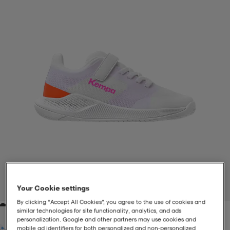
-BH
ngsskor
öjor & skjortor
ngsskor
ingsskor
ar
ingsskor
n
ingsskor
ts & toppar
or
n
kor
kor
öjor & skjortor
usskor
öjor & skjortor
skor
r
skor
n
tskor
 & klänningar
or
r & pannband
or
 & klänningar
-/Tennisskor
Your Cookie settings
1
/
4
By clicking “Accept All Cookies”, you agree to the use of cookies and
similar technologies for site functionality, analytics, and ads
r
andy-/Handbollsskor
kar & vantar
andy-/Handbollsskor
ller
ler
personalization. Google and other partners may use cookies and
mobile ad identifiers for both personalized and non‑personalized