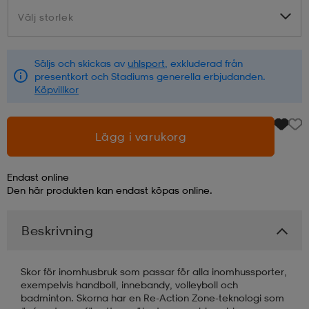
Välj storlek
Välj storlek
läder
lbehör
r
lbehör
kläder
Säljs och skickas av
uhlsport
, exkluderad från
presentkort och Stadiums generella erbjudanden.
asögon
äder
r
Köpvillkor
r
s
Lägg i varukorg
Endast online
äder
ård
äder
Den här produkten kan endast köpas online.
Beskrivning
s
s
Skor för inomhusbruk som passar för alla inomhussporter,
exempelvis handboll, innebandy, volleyboll och
ård
ård
badminton. Skorna har en Re-Action Zone-teknologi som