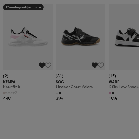
Föreningserbjudande
(2)
(81)
(15)
KEMPA
SOC
WARP
Kourtfly Jr
J Indoor Court Velcro
K Sky Low Sneak
+2
449:-
399:-
199:-