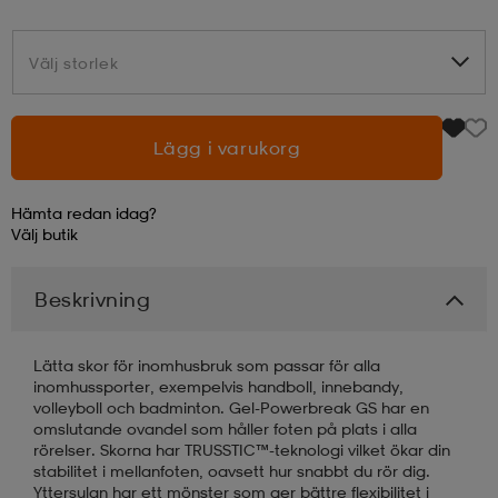
läder
lbehör
r
lbehör
kläder
Välj storlek
Välj storlek
asögon
äder
r
Lägg i varukorg
Hämta redan idag?
r
s
Välj
butik
Beskrivning
äder
ård
äder
Lätta skor för inomhusbruk som passar för alla
s
s
inomhussporter, exempelvis handboll, innebandy,
volleyboll och badminton. Gel-Powerbreak GS har en
omslutande ovandel som håller foten på plats i alla
rörelser. Skorna har TRUSSTIC™-teknologi vilket ökar din
ård
ård
stabilitet i mellanfoten, oavsett hur snabbt du rör dig.
Yttersulan har ett mönster som ger bättre flexibilitet i