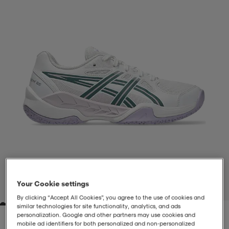
-BH
ngsskor
öjor & skjortor
ngsskor
ingsskor
ar
ingsskor
n
ingsskor
ts & toppar
or
n
kor
kor
öjor & skjortor
usskor
öjor & skjortor
skor
r
skor
n
tskor
 & klänningar
or
r & pannband
or
 & klänningar
-/Tennisskor
Your Cookie settings
1
/
6
By clicking “Accept All Cookies”, you agree to the use of cookies and
similar technologies for site functionality, analytics, and ads
r
andy-/Handbollsskor
kar & vantar
andy-/Handbollsskor
ller
ler
personalization. Google and other partners may use cookies and
mobile ad identifiers for both personalized and non‑personalized