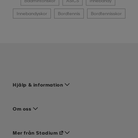
Badmintonskor
ASICS
Innebandy
Innebandyskor
Bordtennis
Bordtennisskor
Hjälp & information
Om oss
Mer från Stadium