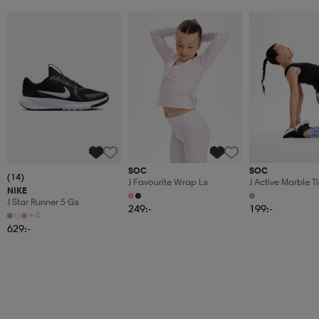
SOC
SOC
(14)
J Favourite Wrap Ls
J Active Marble T
NIKE
J Star Runner 5 Gs
249:-
199:-
+4
629:-