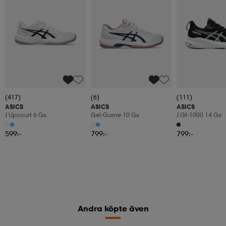
(417)
(6)
(111)
ASICS
ASICS
ASICS
J Upcourt 6 Gs
Gel-Game 10 Gs
J Gt-1000 14 Gs
599:-
799:-
799:-
Andra köpte även