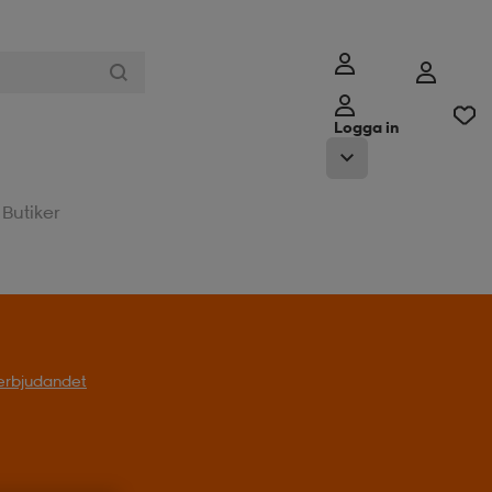
Logga in
Butiker
l erbjudandet