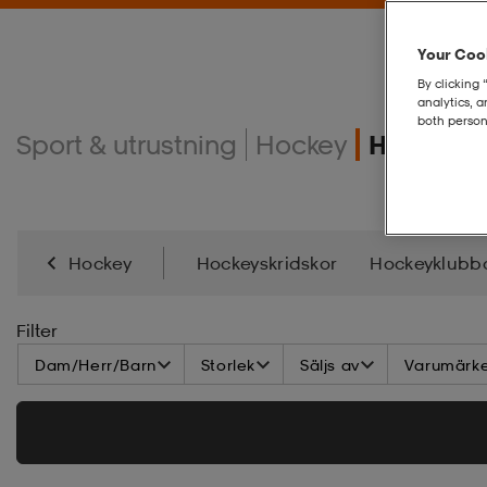
Your Cook
By clicking 
analytics, 
both person
Sport & utrustning
Hockey
Hockeys
Hockey
Hockeyskridskor
Hockeyklubb
Filter
Dam/Herr/Barn
Storlek
Säljs av
Varumärk