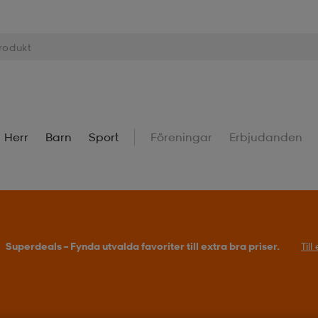
Herr
Barn
Sport
Föreningar
Erbjudanden
Superdeals – Fynda utvalda favoriter till extra bra priser.
Til