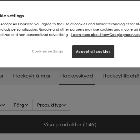
ie settings
“Accept All Cookies”, you agree to the use of cookies and similar technologies for sit
and ads personalization. Google and other partners may use cookies and mobile ad id
alized and non‑personalized advertising.
Learn more about how Google processes
kydd
Cookies settings
Accept all cookies
or
Hockeyhjälmar
Hockeyskydd
Hockeytillbehö
e
Färg
Produkttyp
Visa produkter (146)