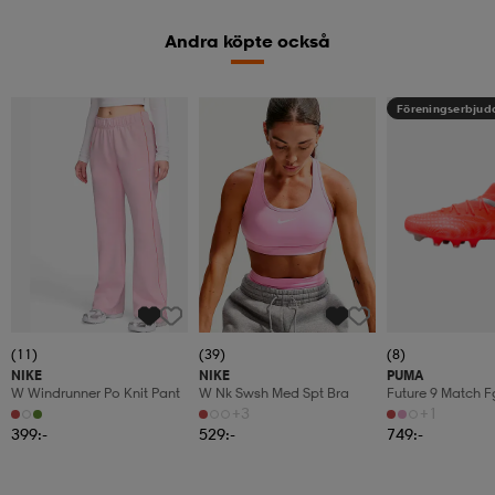
Andra köpte också
Föreningserbju
(11)
(39)
(8)
NIKE
NIKE
PUMA
W Windrunner Po Knit Pant
W Nk Swsh Med Spt Bra
Future 9 Match 
+3
+1
399:-
529:-
749:-