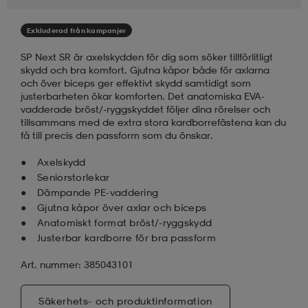
läder
lbehör
r
lbehör
kläder
Exkluderad från kampanjer
SP Next SR är axelskydden för dig som söker tillförlitligt
skydd och bra komfort. Gjutna kåpor både för axlarna
asögon
äder
r
och över biceps ger effektivt skydd samtidigt som
justerbarheten ökar komforten. Det anatomiska EVA-
vadderade bröst/-ryggskyddet följer dina rörelser och
tillsammans med de extra stora kardborrefästena kan du
r
s
få till precis den passform som du önskar.
Axelskydd
Seniorstorlekar
äder
ård
äder
Dämpande PE-vaddering
Gjutna kåpor över axlar och biceps
Anatomiskt format bröst/-ryggskydd
s
s
Justerbar kardborre för bra passform
Art. nummer: 385043101
ård
ård
Säkerhets- och produktinformation