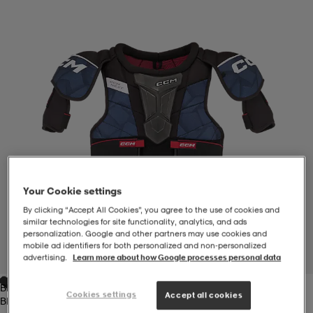
-BH
ngsskor
öjor & skjortor
ngsskor
ingsskor
ar
ingsskor
n
ingsskor
ts & toppar
or
n
kor
kor
öjor & skjortor
usskor
öjor & skjortor
skor
r
skor
n
tskor
Your Cookie settings
By clicking “Accept All Cookies”, you agree to the use of cookies and
similar technologies for site functionality, analytics, and ads
personalization. Google and other partners may use cookies and
 & klänningar
or
r & pannband
or
 & klänningar
-/Tennisskor
mobile ad identifiers for both personalized and non‑personalized
1
/
2
advertising.
Learn more about how Google processes personal data
Blue
r
andy-/Handbollsskor
kar & vantar
andy-/Handbollsskor
ller
ler
Cookies settings
Accept all cookies
Blue