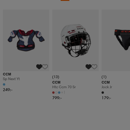
CCM
(13)
(1)
Sp Next Yt
CCM
CCM
Htc Ccm 70 Sr
Jock Jr
249:-
+1
799:-
179:-