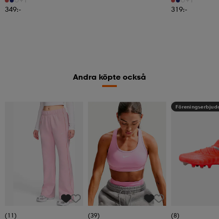
349:-
319:-
Andra köpte också
Föreningserbju
(11)
(39)
(8)