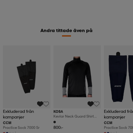
Andra tittade även på
Exkluderad från
Exkluderad frå
KOSA
Kevlar Neck Guard Shirt
kampanjer
kampanjer
With Wrist Guard
CCM
CCM
800:-
Practice Sock 7000 Sr
Practice Sock 70
+1
+1