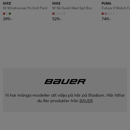
NIKE
NIKE
PUMA
W Windrunner Po Knit Pant
W Nk Swsh Med Spt Bra
Future 9 Match 
+3
+1
399:-
529:-
749:-
Vi har många modeller att välja på här på Stadium. Här hittar
du fler produkter från
BAUER