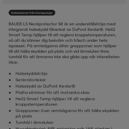
läder
lbehör
r
lbehör
kläder
Exkluderad från kampanjer
BAUER LS Neckprotector SR är en underställströja med
integrerat halsskydd tillverkat av DuPont Kevlar®. HeiQ
asögon
äder
r
Smart Temp hjälper till att reglera kroppstemperaturen,
så att du känner dig bekväm och fräsch under hela
ispasset. På armbågarna sitter greppzoner som hjälper
till att hålla skydden på plats och vid ärmsluten finns
r
s
tumhål för att ärmarna inte ska glida upp när intensiteten
ökar.
Halsskyddströja
äder
ård
äder
Seniorstorlekar
Halsskydd av DuPont Kevlar®
Platta sömmar för att motverka skav
HeiQ Smart Temp hjälper till att reglera
s
s
kroppstemperaturen
Greppzoner över armbågarna för att hålla skydden
på plats
ård
ård
Tumhål i ärmsluten
Huvudmaterial: 84% polyester och 16% elastan |