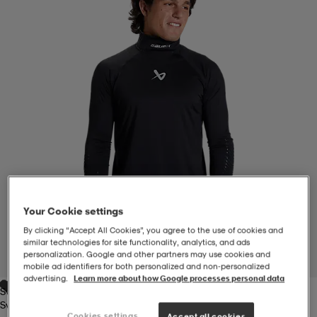
-BH
ngsskor
öjor & skjortor
ngsskor
ingsskor
ar
ingsskor
n
ingsskor
ts & toppar
or
n
kor
kor
öjor & skjortor
usskor
öjor & skjortor
skor
r
skor
n
tskor
Your Cookie settings
By clicking “Accept All Cookies”, you agree to the use of cookies and
 & klänningar
or
r & pannband
or
 & klänningar
-/Tennisskor
similar technologies for site functionality, analytics, and ads
personalization. Google and other partners may use cookies and
1
/
1
mobile ad identifiers for both personalized and non‑personalized
advertising.
Learn more about how Google processes personal data
Svart
r
andy-/Handbollsskor
kar & vantar
andy-/Handbollsskor
ller
ler
Svart
Cookies settings
Accept all cookies