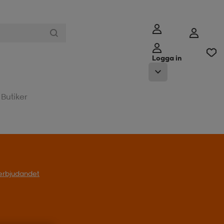
Logga in
Butiker
l erbjudandet