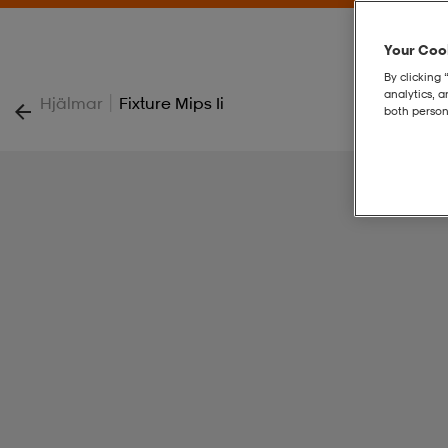
Your Cook
By clicking 
analytics, 
|
Hjälmar
Fixture Mips Ii
both person