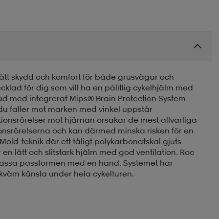
ätt skydd och komfort för både grusvägar och
cklad för dig som vill ha en pålitlig cykelhjälm med
stad med integrerat Mips® Brain Protection System
du faller mot marken med vinkel uppstår
ationsrörelser mot hjärnan orsakar de mest allvarliga
onsrörelserna och kan därmed minska risken för en
Mold-teknik där ett tåligt polykarbonatskal gjuts
 lätt och slitstark hjälm med god ventilation. Roc
npassa passformen med en hand. Systemet har
ekväm känsla under hela cykelturen.