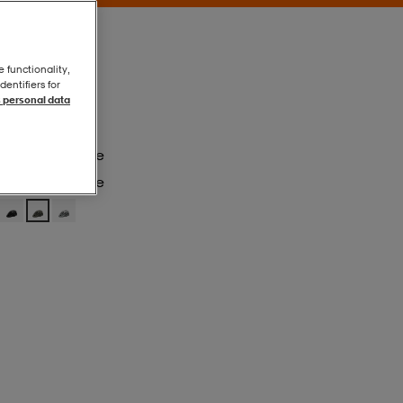
e functionality,
entifiers for
 personal data
Mat Dark Sage
Mat Dark Sage