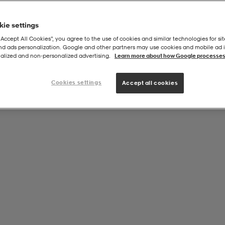
ie settings
“Accept All Cookies”, you agree to the use of cookies and similar technologies for sit
and ads personalization. Google and other partners may use cookies and mobile ad id
alized and non‑personalized advertising.
Learn more about how Google processes
Cookies settings
Accept all cookies