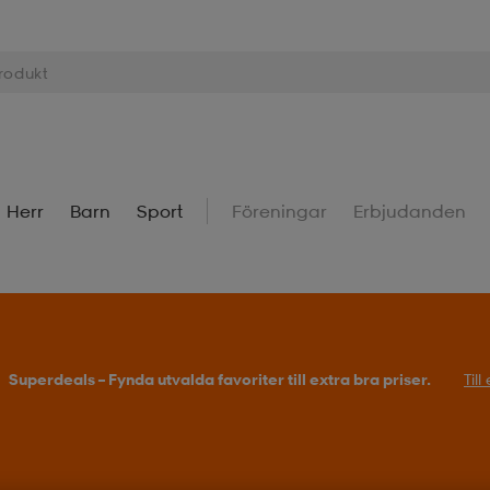
Herr
Barn
Sport
Föreningar
Erbjudanden
Superdeals – Fynda utvalda favoriter till extra bra priser.
Til