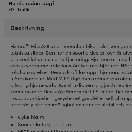
Hämta redan idag?
Välj
butik
Beskrivning
Fixture™ Mips® II är en mountainbikehjälm som ger r
tekniska stigar. Den har en sportig design och är utve
bra ventilation och enkel justering. Hjälmen är utru
som skyddar mot rotationsrörelser mot hjärnan. När 
rotationsrörelser. Denna kraft tas upp i hjärnan. Rot
hjärnskadorna. Med MIPS i hjälmen reduceras rotati
allvarlig hjärnskada. Konstruktionen är gjord med In-
samman med den stötdämpande EPS-linern. Det ger en
Loc® Sport-justeringssystemet gör det enkelt att a
generös justeringsmöjlighet och ger en stabil och b
Cykelhjälm
Seniorstorlek; one size
MIPS minskar hjärnans rotationsrörelser