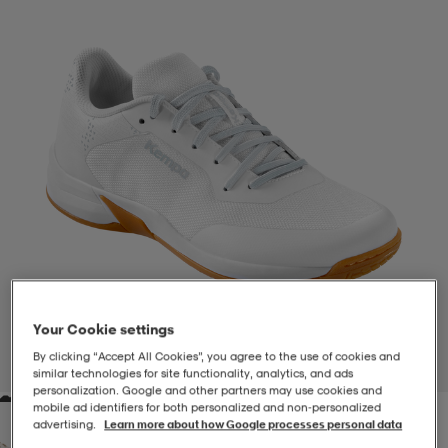
-BH
ngsskor
öjor & skjortor
ngsskor
ingsskor
ar
ingsskor
n
ingsskor
ts & toppar
or
n
kor
kor
öjor & skjortor
usskor
öjor & skjortor
skor
r
skor
n
tskor
Your Cookie settings
 & klänningar
or
r & pannband
or
 & klänningar
-/Tennisskor
By clicking “Accept All Cookies”, you agree to the use of cookies and
1
/
3
similar technologies for site functionality, analytics, and ads
personalization. Google and other partners may use cookies and
mobile ad identifiers for both personalized and non‑personalized
r
andy-/Handbollsskor
kar & vantar
andy-/Handbollsskor
ller
ler
advertising.
Learn more about how Google processes personal data