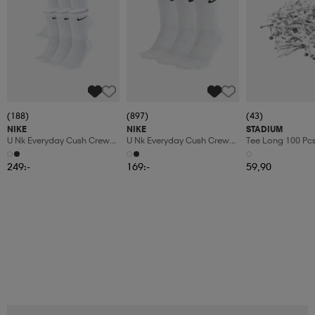
(188)
(897)
(43)
NIKE
NIKE
STADIUM
U Nk Everyday Cush Crew
U Nk Everyday Cush Crew
Tee Long 100 Pc
6pr-Bd
3pr
249:-
169:-
59,90