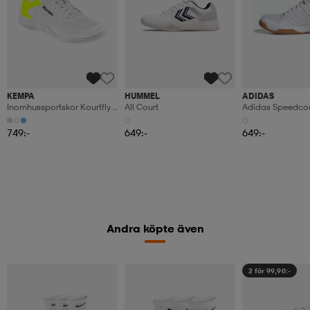
KEMPA
HUMMEL
ADIDAS
Inomhussportskor Kourtfly
All Court
Adidas Speedcou
Three W
Skor
749:-
649:-
649:-
Andra köpte även
2 för 99,90:-