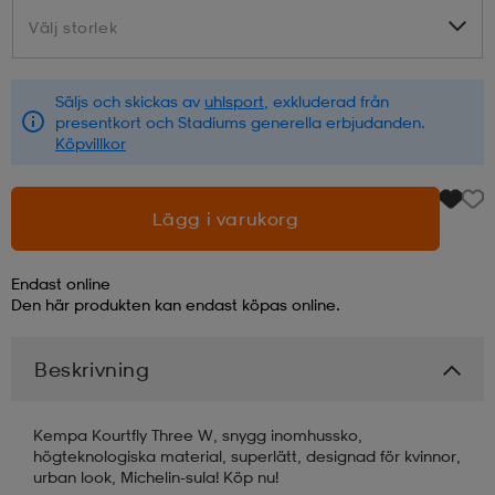
Välj storlek
Välj storlek
läder
lbehör
r
lbehör
kläder
Säljs och skickas av
uhlsport
, exkluderad från
presentkort och Stadiums generella erbjudanden.
asögon
äder
r
Köpvillkor
r
s
Lägg i varukorg
Endast online
äder
ård
äder
Den här produkten kan endast köpas online.
Beskrivning
s
s
Kempa Kourtfly Three W, snygg inomhussko,
högteknologiska material, superlätt, designad för kvinnor,
ård
ård
urban look, Michelin-sula! Köp nu!