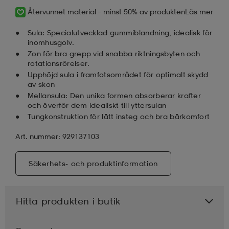
Återvunnet material – minst 50% av produkten
Läs mer
Sula: Specialutvecklad gummiblandning, idealisk för
inomhusgolv.
Zon för bra grepp vid snabba riktningsbyten och
rotationsrörelser.
Upphöjd sula i framfotsområdet för optimalt skydd
av skon
Mellansula: Den unika formen absorberar krafter
och överför dem idealiskt till yttersulan
Tungkonstruktion för lätt insteg och bra bärkomfort
Art. nummer: 929137103
Säkerhets- och produktinformation
Hitta produkten i butik