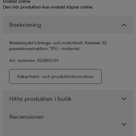
Endast online
Den här produkten kan endast köpas online.
läder
lbehör
r
lbehör
kläder
Beskrivning
asögon
äder
r
Maskinsydd tränings- och matchboll. Klassisk 32
panelskonstruktion. TPU – material.
r
s
Art. nummer: 933852101
Säkerhets- och produktinformation
äder
ård
äder
Hitta produkten i butik
s
s
Recensioner
ård
ård