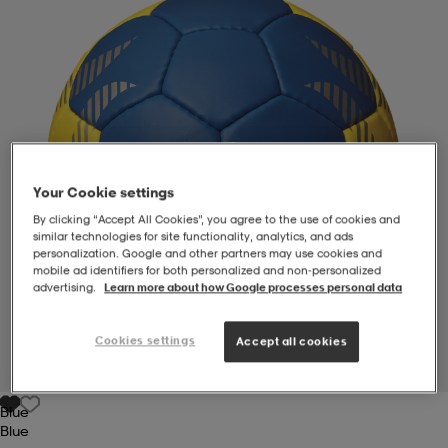
-BH
ngsskor
öjor & skjortor
ngsskor
ingsskor
ar
ingsskor
n
ingsskor
ts & toppar
or
n
kor
kor
öjor & skjortor
usskor
Your Cookie settings
By clicking “Accept All Cookies”, you agree to the use of cookies and
similar technologies for site functionality, analytics, and ads
personalization. Google and other partners may use cookies and
öjor & skjortor
skor
r
skor
n
tskor
mobile ad identifiers for both personalized and non‑personalized
advertising.
Learn more about how Google processes personal data
 & klänningar
or
r & pannband
or
 & klänningar
-/Tennisskor
Cookies settings
Accept all cookies
1
/
1
Blue
r
andy-/Handbollsskor
kar & vantar
andy-/Handbollsskor
ller
ler
Blue