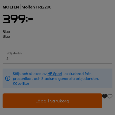
MOLTEN
Molten Ha2200
r & pannband
tskor
läder
tskor
r
ngsskor
399:-
kar & vantar
skor
ukar
skor
kar & vantar
kor
Blue
Blue
ukar
sskor
ställ
sskor
ukar
lbehör
Välj storlek
2
ställ
stövlar
por
stövlar
ställ
er
Säljs och skickas av
HF Sport
, exkluderad från
presentkort och Stadiums generella erbjudanden.
Köpvillkor
por
ler
kläder
ler
läder
Lägg i varukorg
kläder
ngskor
asögon
ngskor
por