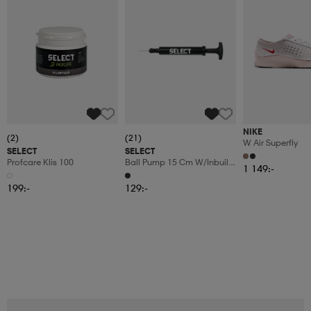
NIKE
(2)
(21)
W Air Superfly
SELECT
SELECT
Profcare Klis 100
Ball Pump 15 Cm W/inbuilt
1 149:-
Hose
199:-
129:-