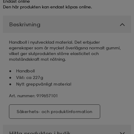
Endast online
Den här produkten kan endast köpas online.
läder
lbehör
r
lbehör
kläder
Beskrivning
asögon
äder
r
Handboll i nyutvecklad material. Det erbjuder
egenskaper som är mycket överlägsna normalt gummi,
vilket ger slutprodukten större elasticitet och
r
s
motståndskraft mot nötning.
Handboll
Vikt: ca 227g
äder
ård
äder
Nytt greppvänligt material
Art. nummer: 919657101
s
s
Säkerhets- och produktinformation
ård
ård
Hitta produkten i butik