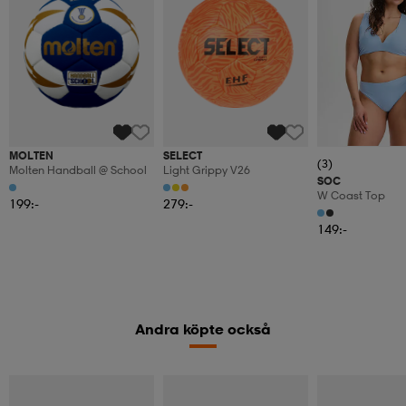
MOLTEN
SELECT
(3)
Molten Handball @ School
Light Grippy V26
SOC
W Coast Top
199:-
279:-
149:-
Andra köpte också