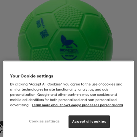
-BH
ngsskor
öjor & skjortor
ngsskor
ingsskor
ar
ingsskor
n
ingsskor
ts & toppar
or
n
kor
kor
öjor & skjortor
usskor
Your Cookie settings
öjor & skjortor
skor
r
skor
n
tskor
By clicking “Accept All Cookies”, you agree to the use of cookies and
similar technologies for site functionality, analytics, and ads
personalization. Google and other partners may use cookies and
mobile ad identifiers for both personalized and non‑personalized
 & klänningar
or
r & pannband
or
 & klänningar
-/Tennisskor
advertising.
Learn more about how Google processes personal data
1
/
1
Cookies settings
Accept all cookies
Green
r
andy-/Handbollsskor
kar & vantar
andy-/Handbollsskor
ller
ler
Green