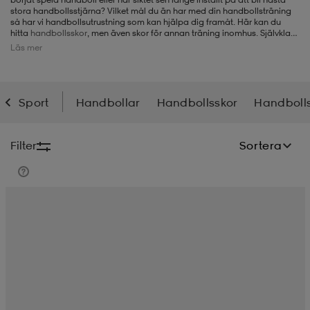
stora handbollsstjärna? Vilket mål du än har med din handbollsträning
så har vi handbollsutrustning som kan hjälpa dig framåt. Här kan du
-BH
ngsskor
öjor & skjortor
ngsskor
ingsskor
hitta
handbollsskor
, men även skor för annan träning inomhus. Självklart
finns också olika varianter av
handbollar
och
handbollstillbehör
som
Läs mer
handbollsklister, klisterborttagning, sporttejp och handbollsmål. I vårt
sortimentet för handboll finns produkter för barn, dam och herr och från
kända varumärken som
Asics
,
adidas
, Hummel,
Puma
och Select.
ar
ingsskor
n
ingsskor
ts & toppar
or
Sport
Handbollar
Handbollsskor
Handbolls
n
kor
kor
öjor & skjortor
usskor
Filter
Sortera
öjor & skjortor
skor
r
skor
n
tskor
 & klänningar
or
r & pannband
or
 & klänningar
-/Tennisskor
r
andy-/Handbollsskor
kar & vantar
andy-/Handbollsskor
ller
ler