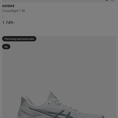
ADIDAS
Crazyflight 7 W
1 749:-
Föreningserbjudande
Ny