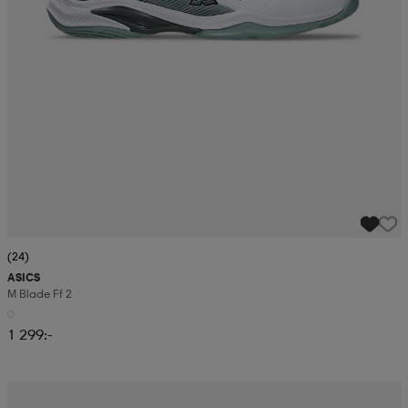
(24)
ASICS
M Blade Ff 2
1 299:-