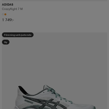
ADIDAS
Crazyflight 7 M
1 749:-
Föreningserbjudande
Ny