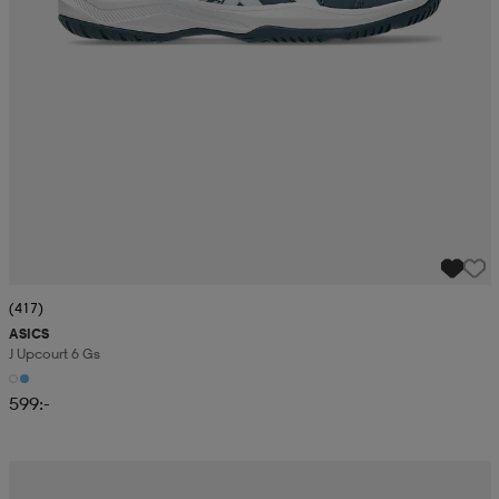
(417)
ASICS
J Upcourt 6 Gs
599:-