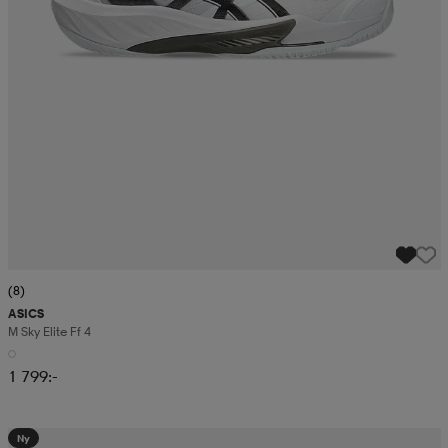
(8)
ASICS
M Sky Elite Ff 4
1 799:-
Ny