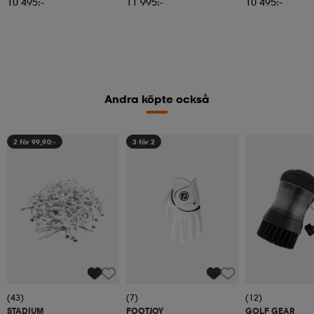
10 495:-
11 995:-
10 495:-
Andra köpte också
2 för 99,90:-
3 för 2
(43)
(7)
(12)
STADIUM
FOOTJOY
GOLF GEAR