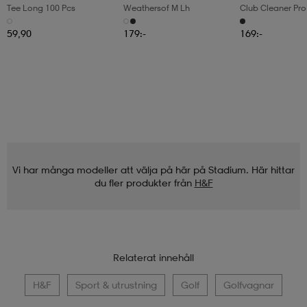
Tee Long 100 Pcs
Weathersof M Lh
Club Cleaner Pro
59,90
179:-
169:-
Vi har många modeller att välja på här på Stadium. Här hittar
du fler produkter från
H&F
Relaterat innehåll
H&F
Sport & utrustning
Golf
Golfvagnar