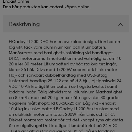
Endast online
Den här produkten kan endast köpas online.
läder
lbehör
r
lbehör
kläder
Beskrivning
asögon
äder
r
ElCaddy Li-200 DHC har en avskalad design. Den har en
låg vikt tack vare aluminiumram och litiumbatteri.
Manövreras med hastighetsinställning vid handtaget
r
s
DHC, motorbroms Timerfunktion med valmöjlighet om 10,
20 eller 30 meter Litiumbatteri av högsta kvalitet ingår,
klarar 36 hål. Drivs med 1x200W superstark Linix-motor
Höj- och sänkbart dubbelhandtag med USB-uttag
äder
ård
äder
Justerbart handtag 25-122 cm höjd 3 hjul, ej tippskydd 24
VDC 10 Ah kraftigt litiumbatteri av högsta kvalitet samt
laddare ingår. Tålig lättviktsram i aluminium Maxhastighet
ca 8 km/h, maxlast 20 kg, max klättringsvinkel 30 grader
s
s
Vagnens mått ihopfälld 83x58x25 cm Låg vikt - endast
10,4 kg inklusive batteri ElCaddy Li-200 är utrustad med
en elektrisk motor om totalt 200W från Linix och DHC.
Diskret monterad motor gör att det knappt syns att detta
ård
ård
är en elgolfvagn! Det kraftiga litiumbatteriet på 24 VDC
10 Ah gör att du tar dig igenom 36 hål på en laddning.