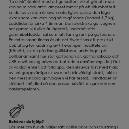
"ta stryk" jämfört med ett gelbatteri, vilket gör att man
kan ha mindre antal amperetimmar på ett litiumbatteri.
En del av vinsten är även naturligtvis också den låga
vikten som kan vara nog så avgörande (endast 1,7 kg).
Laddtiden är cirka 4 timmar. Den elektriska golfvagnen
har gummihjul vilka är lågprofil, underhållsfria
gummibeklädda hjul som lätt tar sig runt på golfbanan.
En extra smart finess är att det även finns ett praktiskt
USB uttag för laddning av till exempel mobiltelefon.
(Körsätt, vikten på dina golfklubbor, underlaget på
golfbanan samt hur stor golfbanan är, golfhandikapp och
USB-användning påverkar batteriets användningstid.) Det
är väldigt enkelt att fälla upp; den skruvas fast med hjälp
av två greppvänliga skruvar och blir väldigt stabil, faktiskt
den mest stabila golfvagnen vi har testat. Handtaget är
ställbart i höjdled så den passar såväl från junioren som
basketspelaren.
Behöver du hjälp?
Läs mer om hur du väljer rätt
golfklubbor
och utrustning i