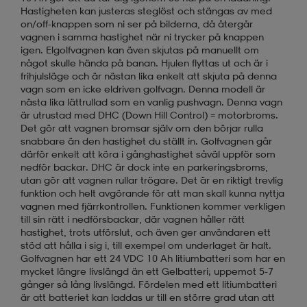
Hastigheten kan justeras steglöst och stängas av med
on/off-knappen som ni ser på bilderna, då återgår
vagnen i samma hastighet när ni trycker på knappen
igen. Elgolfvagnen kan även skjutas på manuellt om
något skulle hända på banan. Hjulen flyttas ut och är i
frihjulsläge och är nästan lika enkelt att skjuta på denna
vagn som en icke eldriven golfvagn. Denna modell är
nästa lika lättrullad som en vanlig pushvagn. Denna vagn
är utrustad med DHC (Down Hill Control) = motorbroms.
Det gör att vagnen bromsar själv om den börjar rulla
snabbare än den hastighet du ställt in. Golfvagnen går
därför enkelt att köra i gånghastighet såväl uppför som
nedför backar. DHC är dock inte en parkeringsbroms,
utan gör att vagnen rullar trögare. Det är en riktigt trevlig
funktion och helt avgörande för att man skall kunna nyttja
vagnen med fjärrkontrollen. Funktionen kommer verkligen
till sin rätt i nedförsbackar, där vagnen håller rätt
hastighet, trots utförslut, och även ger användaren ett
stöd att hålla i sig i, till exempel om underlaget är halt.
Golfvagnen har ett 24 VDC 10 Ah litiumbatteri som har en
mycket längre livslängd än ett Gelbatteri; uppemot 5-7
gånger så lång livslängd. Fördelen med ett litiumbatteri
är att batteriet kan laddas ur till en större grad utan att