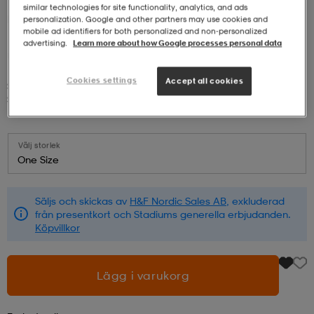
similar technologies for site functionality, analytics, and ads
H&F
Elcaddy Li-200 Svart
personalization. Google and other partners may use cookies and
r & pannband
tskor
läder
tskor
r
ngsskor
mobile ad identifiers for both personalized and non‑personalized
6 995:-
advertising.
Learn more about how Google processes personal data
Cookies settings
kar & vantar
skor
ukar
skor
kar & vantar
kor
Accept all cookies
Svart
Svart
ukar
sskor
ställ
sskor
ukar
lbehör
Välj storlek
One Size
ställ
stövlar
por
stövlar
ställ
er
Säljs och skickas av
H&F Nordic Sales AB
, exkluderad
från presentkort och Stadiums generella erbjudanden.
Köpvillkor
por
ler
kläder
ler
läder
Lägg i varukorg
kläder
ngskor
asögon
ngskor
por