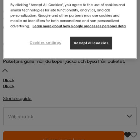
By clicking “Accept All Cookies”, you agree to the use of cookies and
similar technologies for site functionality, analytics, and ads
(3)
r & pannband
tskor
läder
tskor
r
ngsskor
personalization. Google and other partners may use cookies and
CROSS SPORTSWEAR
M Function Rain Jacket
mobile ad identifiers for both personalized and non‑personalized
advertising.
Learn more about how Google processes personal data
Paket 1599:-
1 299:-
kar & vantar
skor
ukar
skor
kar & vantar
kor
Cookies settings
Accept all cookies
Paket 1599:-
ukar
sskor
ställ
sskor
ukar
lbehör
Paketpris gäller när du köper jacka och byxa från paketet.
Black
ställ
stövlar
por
stövlar
ställ
er
Black
Storleksguide
por
ler
kläder
ler
läder
Välj storlek
Välj storlek
kläder
ngskor
asögon
ngskor
por