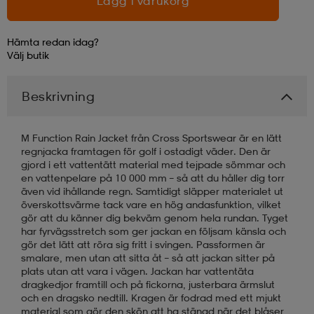
Lägg i varukorg
läder
lbehör
r
lbehör
kläder
Hämta redan idag?
Välj
butik
asögon
äder
r
Beskrivning
r
s
M Function Rain Jacket från Cross Sportswear är en lätt
regnjacka framtagen för golf i ostadigt väder. Den är
gjord i ett vattentätt material med tejpade sömmar och
en vattenpelare på 10 000 mm – så att du håller dig torr
äder
ård
äder
även vid ihållande regn. Samtidigt släpper materialet ut
överskottsvärme tack vare en hög andasfunktion, vilket
gör att du känner dig bekväm genom hela rundan. Tyget
har fyrvägsstretch som ger jackan en följsam känsla och
s
s
gör det lätt att röra sig fritt i svingen. Passformen är
smalare, men utan att sitta åt – så att jackan sitter på
plats utan att vara i vägen. Jackan har vattentäta
dragkedjor framtill och på fickorna, justerbara ärmslut
ård
ård
och en dragsko nedtill. Kragen är fodrad med ett mjukt
material som gör den skön att ha stängd när det blåser