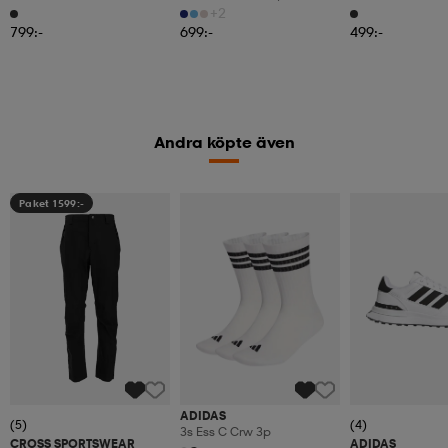
Regnjacka, Herr
+2
799:-
699:-
499:-
Andra köpte även
Paket 1599:-
ADIDAS
(5)
(4)
3s Ess C Crw 3p
CROSS SPORTSWEAR
ADIDAS