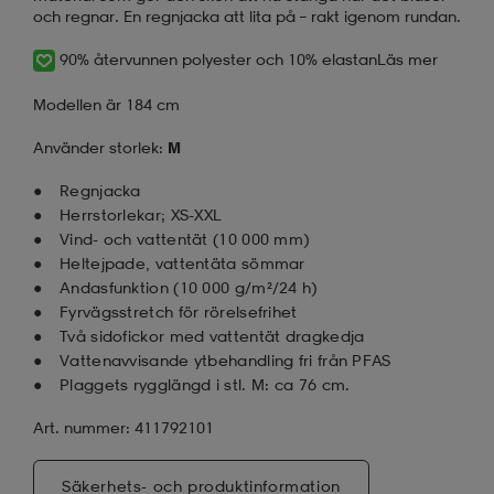
och regnar. En regnjacka att lita på – rakt igenom rundan.
90% återvunnen polyester och 10% elastan
Läs mer
Modellen är 184 cm
Använder storlek:
M
Regnjacka
Herrstorlekar; XS-XXL
Vind- och vattentät (10 000 mm)
Heltejpade, vattentäta sömmar
Andasfunktion (10 000 g/m²/24 h)
Fyrvägsstretch för rörelsefrihet
Två sidofickor med vattentät dragkedja
Vattenavvisande ytbehandling fri från PFAS
Plaggets rygglängd i stl. M: ca 76 cm.
Art. nummer: 411792101
Säkerhets- och produktinformation