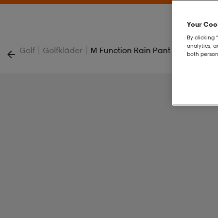
Your Cook
By clicking 
analytics, 
|
|
Golf
Golfkläder
M Function Rain Pant
both person