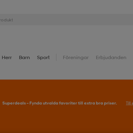
Herr
Barn
Sport
Föreningar
Erbjudanden
Superdeals – Fynda utvalda favoriter till extra bra priser.
Til