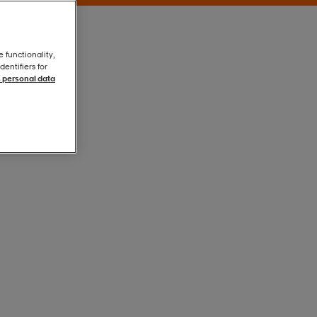
e functionality,
entifiers for
 personal data
Black
Black