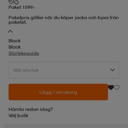
Paket 1599:-
Paketpris gäller när du köper jacka och byxa från
paketet.
Black
Black
Storleksguide
Välj storlek
Välj storlek
Lägg i varukorg
Hämta redan idag?
Välj
butik