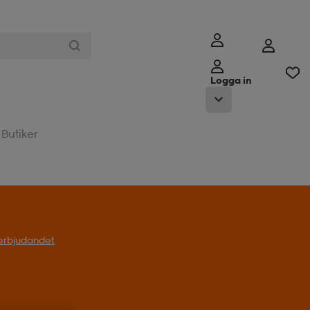
Logga in
Butiker
l erbjudandet