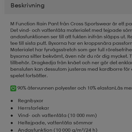
Beskrivning
M Function Rain Pant från Cross Sportswear är ett par
Det vind- och vattentäta materialet med tejpade sö
andasfunktionen ser till att fukten inifrån släpps ut. 
tee till sista putt. Byxorna har en kroppsnära passfor
Materialet har fyrvägsstretch som ger full rörelsefrihet
byxorna sitter bekvämt, även när du rör dig mycket. T
tillbehör. Dragkedja från knäet och ner gör det enkl
bensluten kan dessutom justeras med kardborre för en
spelet fortsätter.
90% återvunnen polyester och 10% elastan
Läs me
Regnbyxor
Herrstorlekar
Vind- och vattentäta (10 000 mm)
Heltejpade, vattentäta sömmar
Andasfunktion (10 000 g/m²/24 h)