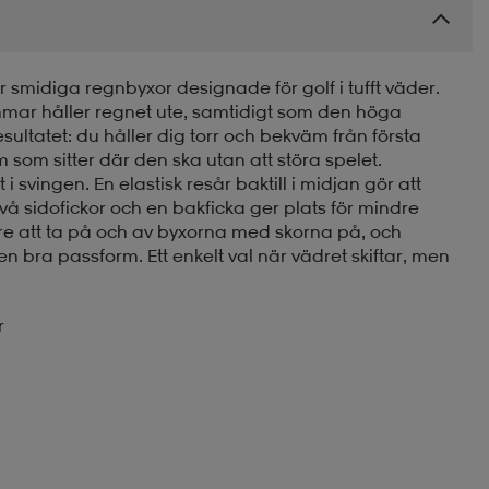
 smidiga regnbyxor designade för golf i tufft väder.
mmar håller regnet ute, samtidigt som den höga
Resultatet: du håller dig torr och bekväm från första
m som sitter där den ska utan att störa spelet.
 i svingen. En elastisk resår baktill i midjan gör att
vå sidofickor och en bakficka ger plats för mindre
are att ta på och av byxorna med skorna på, och
 bra passform. Ett enkelt val när vädret skiftar, men
r