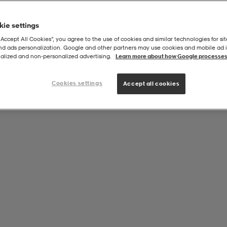
ie settings
“Accept All Cookies”, you agree to the use of cookies and similar technologies for sit
and ads personalization. Google and other partners may use cookies and mobile ad id
alized and non‑personalized advertising.
Learn more about how Google processes
Cookies settings
Accept all cookies