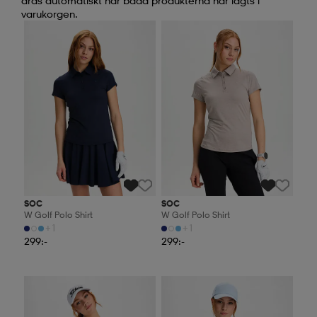
dras automatiskt när båda produkterna har lagts i
varukorgen.
2 för 499:-
2 för 499:-
SOC
SOC
W Golf Polo Shirt
W Golf Polo Shirt
+1
+1
299:-
299:-
2 för 499:-
2 för 499:-