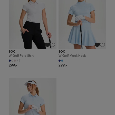
SOC
SOC
W Golf Polo Shirt
W Golf Mock Neck
+1
299:-
299:-
2 för 499:-