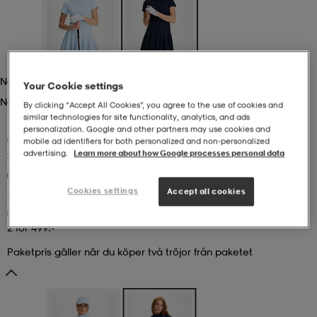
r & pannband
tskor
läder
tskor
r
ngsskor
Navy
kar & vantar
skor
ukar
skor
kar & vantar
kor
Your Cookie settings
Navy
By clicking “Accept All Cookies”, you agree to the use of cookies and
similar technologies for site functionality, analytics, and ads
personalization. Google and other partners may use cookies and
ukar
sskor
ställ
sskor
ukar
lbehör
(5)
mobile ad identifiers for both personalized and non‑personalized
SOC
W Golf Mock Neck
advertising.
Learn more about how Google processes personal data
2 för 499:-
299:-
ställ
stövlar
por
stövlar
ställ
er
Cookies settings
Accept all cookies
2 för 499:-
por
ler
kläder
ler
läder
Paketpris gäller när du köper två tröjor från paketet
kläder
ngskor
asögon
ngskor
por