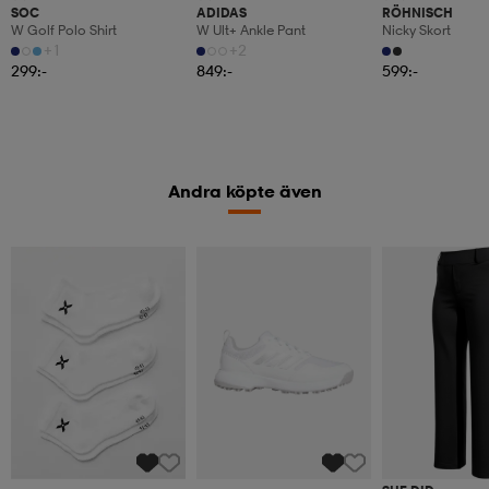
SOC
ADIDAS
RÖHNISCH
W Golf Polo Shirt
W Ult+ Ankle Pant
Nicky Skort
+1
+2
299:-
849:-
599:-
Andra köpte även