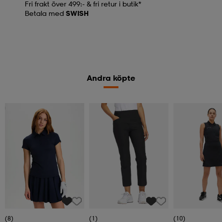
Fri frakt över 499:- & fri retur i butik*
Betala med
SWISH
Andra köpte
2 för 499:-
(8)
(1)
(10)