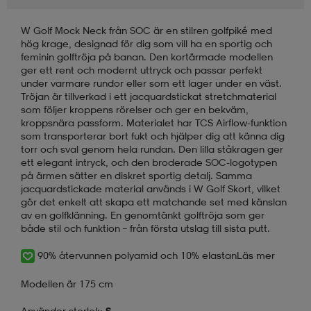
W Golf Mock Neck från SOC är en stilren golfpiké med
hög krage, designad för dig som vill ha en sportig och
feminin golftröja på banan. Den kortärmade modellen
ger ett rent och modernt uttryck och passar perfekt
under varmare rundor eller som ett lager under en väst.
Tröjan är tillverkad i ett jacquardstickat stretchmaterial
som följer kroppens rörelser och ger en bekväm,
kroppsnära passform. Materialet har TCS Airflow-funktion
som transporterar bort fukt och hjälper dig att känna dig
torr och sval genom hela rundan. Den lilla ståkragen ger
ett elegant intryck, och den broderade SOC-logotypen
på ärmen sätter en diskret sportig detalj. Samma
jacquardstickade material används i W Golf Skort, vilket
gör det enkelt att skapa ett matchande set med känslan
av en golfklänning. En genomtänkt golftröja som ger
både stil och funktion – från första utslag till sista putt.
90% återvunnen polyamid och 10% elastan
Läs mer
Modellen är 175 cm
Använder storlek:
S