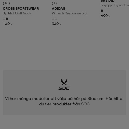
SHE DID
(18)
(1)
Snygga Byxor Sv
CROSS SPORTSWEAR
ADIDAS
Regular
3p Mid Golf Sock
W Tech Response Sl3
699:-
149:-
949:-
Vi har många modeller att välja på här på Stadium. Här hittar
du fler produkter från
SOC