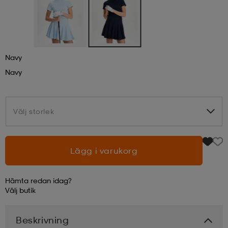
läder
lbehör
r
lbehör
kläder
Navy
asögon
äder
r
Navy
r
s
Välj storlek
Välj storlek
äder
ård
äder
Lägg i varukorg
s
s
Hämta redan idag?
Välj
butik
ård
ård
Beskrivning