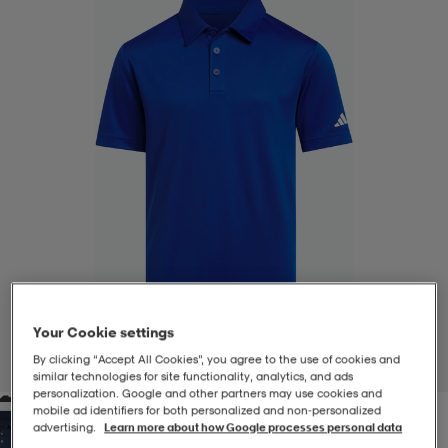
-BH
ngsskor
öjor & skjortor
ngsskor
ingsskor
ar
ingsskor
n
ingsskor
ts & toppar
or
n
kor
kor
öjor & skjortor
usskor
öjor & skjortor
skor
r
skor
n
tskor
Your Cookie settings
 & klänningar
or
r & pannband
or
 & klänningar
-/Tennisskor
By clicking “Accept All Cookies”, you agree to the use of cookies and
1
/
6
similar technologies for site functionality, analytics, and ads
personalization. Google and other partners may use cookies and
mobile ad identifiers for both personalized and non‑personalized
r
andy-/Handbollsskor
kar & vantar
andy-/Handbollsskor
ller
ler
advertising.
Learn more about how Google processes personal data