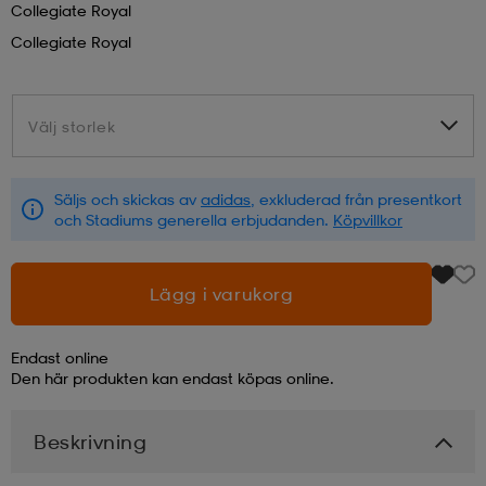
Collegiate Royal
Collegiate Royal
läder
lbehör
r
lbehör
kläder
Välj storlek
Välj storlek
asögon
äder
r
Säljs och skickas av
adidas
, exkluderad från presentkort
r
s
och Stadiums generella erbjudanden.
Köpvillkor
äder
ård
äder
Lägg i varukorg
Endast online
s
s
Den här produkten kan endast köpas online.
Beskrivning
ård
ård