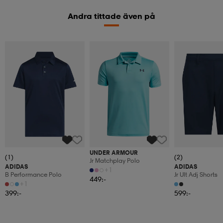
Andra tittade även på
UNDER ARMOUR
(1)
(2)
Jr Matchplay Polo
ADIDAS
ADIDAS
+1
B Performance Polo
Jr Ult Adj Shorts
449:-
+1
399:-
599:-