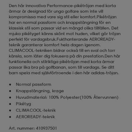
Den här innovativa Performance-pikétröjan med korta
ärmar är designad för unga golfare som inte vill
kompromissa med vare sig stil eller komfort.Pikétröjan
har en normal passform och knappstängning för en
klassisk stil som passar vid en mängd olika tillfällen. Det
mjuka pikétyget känns skönt mot huden, vilket gör tröjan
perfekt för vardagsbruk.Fukthanterande AEROREADY-
teknik garanterar komfort hela dagen igenom.
CLIMACOOL-tekniken bidrar också till en sval och torr
känsla, som låter dig fokusera på din prestation.Den här
funktionella och stilriktiga pikétröjan med korta ärmar
passar lika bra på golfbanan, som till vardags. Se ditt
barn spela med självförtroende i den här adidas-tröjan.
Normal passform
Knappstängning, krage
Huvudmaterial: 100% Polyester(100% Återvunnen)
Pikétyg
CLIMACOOL-teknik
AEROREADY-teknik
Art. nummer: 410937501