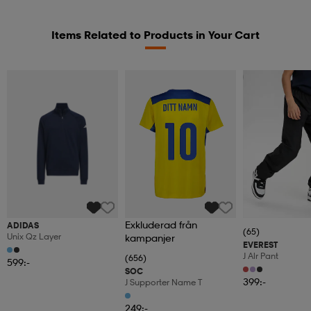
Items Related to Products in Your Cart
Kampanj -25%
Exkluderad från
ADIDAS
(65)
Unix Qz Layer
kampanjer
EVEREST
J Alr Pant
(656)
599:-
SOC
399:-
J Supporter Name T
249:-