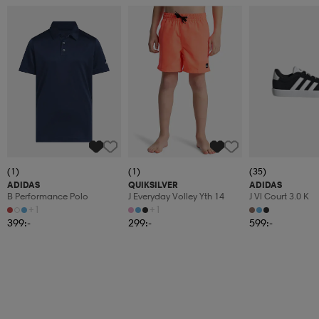
(1)
(1)
(35)
ADIDAS
QUIKSILVER
ADIDAS
B Performance Polo
J Everyday Volley Yth 14
J Vl Court 3.0 K
+1
+1
399:-
299:-
599:-