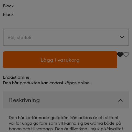
Black
läder
lbehör
r
lbehör
kläder
Black
asögon
äder
r
Välj storlek
Välj storlek
r
s
Lägg i varukorg
Endast online
äder
ård
äder
Den här produkten kan endast köpas online.
Beskrivning
s
s
Den här kortärmade golfpikén från adidas är ett stilrent
val för unga golfare som vill känna sig bekväma både på
ård
ård
banan och till vardags. Den är tillverkad i mjuk pikékvalitet