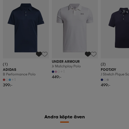
UNDER ARMOUR
(1)
(2)
Jr Matchplay Polo
ADIDAS
FOOTJOY
+1
B Performance Polo
J Stretch Pique So
449:-
+1
399:-
499:-
Andra köpte även