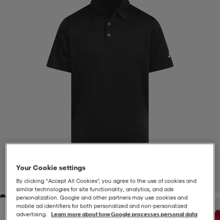
-BH
ngsskor
öjor & skjortor
ngsskor
ingsskor
ar
ingsskor
n
ingsskor
ts & toppar
or
n
kor
kor
öjor & skjortor
usskor
öjor & skjortor
skor
r
skor
n
tskor
 & klänningar
or
r & pannband
or
 & klänningar
-/Tennisskor
Your Cookie settings
1
/
4
By clicking “Accept All Cookies”, you agree to the use of cookies and
similar technologies for site functionality, analytics, and ads
personalization. Google and other partners may use cookies and
r
andy-/Handbollsskor
kar & vantar
andy-/Handbollsskor
ller
ler
mobile ad identifiers for both personalized and non‑personalized
advertising.
Learn more about how Google processes personal data