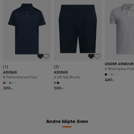
UNDER ARMOUR
(1)
(2)
Jr Matchplay Pol
ADIDAS
ADIDAS
+1
B Performance Polo
Jr Ult Adj Shorts
449:-
+1
399:-
599:-
Andra köpte även