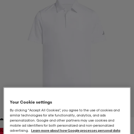
-BH
ngsskor
öjor & skjortor
ngsskor
ingsskor
ar
ingsskor
n
ingsskor
ts & toppar
or
n
kor
kor
öjor & skjortor
usskor
öjor & skjortor
skor
r
skor
n
tskor
 & klänningar
or
r & pannband
or
 & klänningar
-/Tennisskor
Your Cookie settings
1
/
3
By clicking “Accept All Cookies”, you agree to the use of cookies and
similar technologies for site functionality, analytics, and ads
personalization. Google and other partners may use cookies and
r
andy-/Handbollsskor
kar & vantar
andy-/Handbollsskor
ller
ler
mobile ad identifiers for both personalized and non‑personalized
advertising.
Learn more about how Google processes personal data