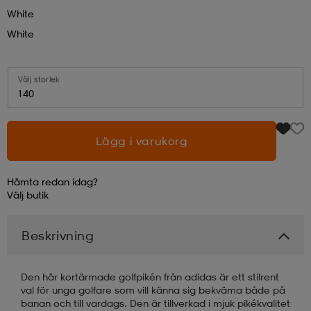
White
läder
lbehör
r
lbehör
kläder
White
Välj storlek
asögon
äder
r
140
r
s
Lägg i varukorg
Hämta redan idag?
äder
ård
äder
Välj
butik
Beskrivning
s
s
Den här kortärmade golfpikén från adidas är ett stilrent
val för unga golfare som vill känna sig bekväma både på
ård
ård
banan och till vardags. Den är tillverkad i mjuk pikékvalitet