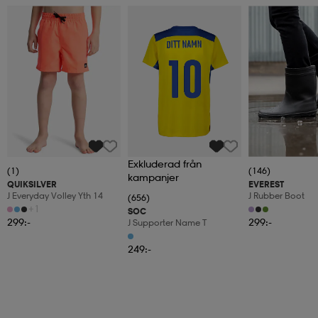
Exkluderad från
(1)
(146)
kampanjer
QUIKSILVER
EVEREST
J Everyday Volley Yth 14
J Rubber Boot
(656)
+1
SOC
299:-
299:-
J Supporter Name T
249:-