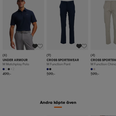
(6)
(9)
(4)
UNDER ARMOUR
CROSS SPORTSWEAR
CROSS SPORTS
M Matchplay Polo
M Function Pant
M Function Chin
+2
499:-
599:-
599:-
Andra köpte även