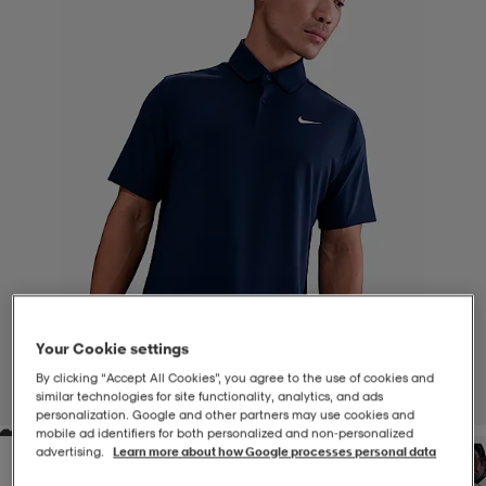
-BH
ngsskor
öjor & skjortor
ngsskor
ingsskor
ar
ingsskor
n
ingsskor
ts & toppar
or
n
kor
kor
öjor & skjortor
usskor
öjor & skjortor
skor
r
skor
n
tskor
Your Cookie settings
 & klänningar
or
r & pannband
or
 & klänningar
-/Tennisskor
By clicking “Accept All Cookies”, you agree to the use of cookies and
similar technologies for site functionality, analytics, and ads
1
/
4
personalization. Google and other partners may use cookies and
mobile ad identifiers for both personalized and non‑personalized
r
andy-/Handbollsskor
kar & vantar
andy-/Handbollsskor
ller
ler
advertising.
Learn more about how Google processes personal data