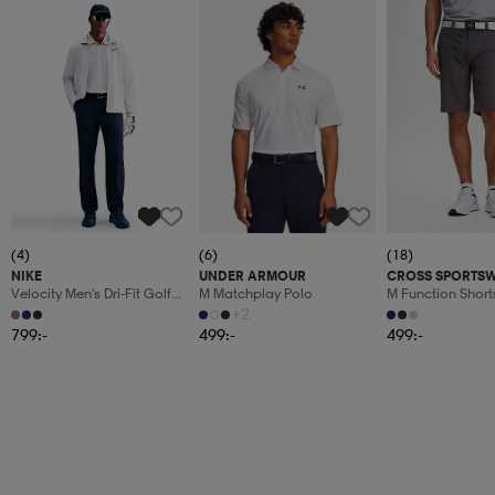
(4)
(6)
(18)
NIKE
UNDER ARMOUR
CROSS SPORTS
Velocity Men's Dri-Fit Golf
M Matchplay Polo
M Function Short
Pants
+2
799:-
499:-
499:-