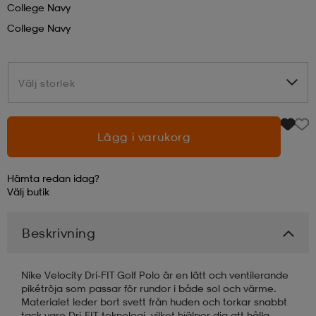
College Navy
College Navy
läder
lbehör
r
lbehör
kläder
Välj storlek
Välj storlek
asögon
äder
r
Lägg i varukorg
r
s
Hämta redan idag?
äder
ård
äder
Välj
butik
Beskrivning
s
s
Nike Velocity Dri-FIT Golf Polo är en lätt och ventilerande
pikétröja som passar för rundor i både sol och värme.
ård
ård
Materialet leder bort svett från huden och torkar snabbt
tack vare Dri-FIT-teknologi, vilket hjälper dig att hålla