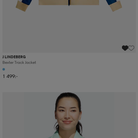
J LINDEBERG
Bexter Track Jacket
1 499:-