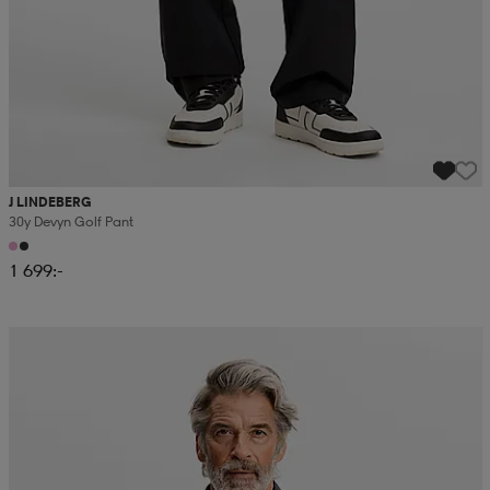
J LINDEBERG
30y Devyn Golf Pant
1 699:-