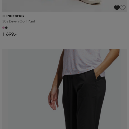
J LINDEBERG
30y Devyn Golf Pant
1 699:-