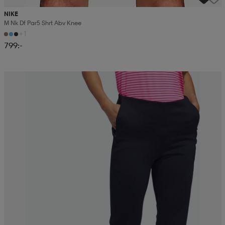
NIKE
M Nk Df Par5 Shrt Abv Knee
+1
799:-