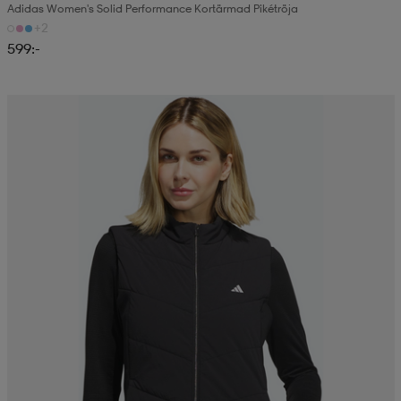
Adidas Women's Solid Performance Kortärmad Pikétröja
+2
599:-