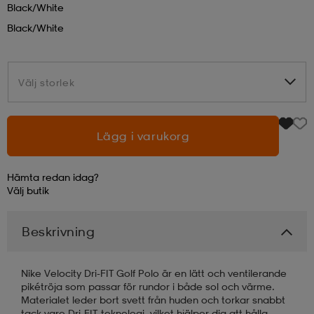
Black/white
Black/white
läder
lbehör
r
lbehör
kläder
Välj storlek
Välj storlek
asögon
äder
r
Lägg i varukorg
r
s
Hämta redan idag?
äder
ård
äder
Välj
butik
Beskrivning
s
s
Nike Velocity Dri-FIT Golf Polo är en lätt och ventilerande
pikétröja som passar för rundor i både sol och värme.
ård
ård
Materialet leder bort svett från huden och torkar snabbt
tack vare Dri-FIT-teknologi, vilket hjälper dig att hålla