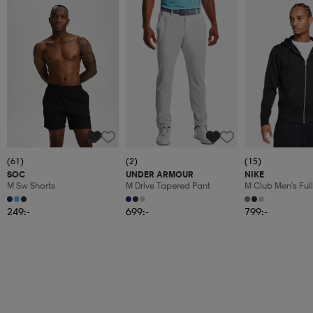
(61)
(2)
(15)
SOC
UNDER ARMOUR
NIKE
M Sw Shorts
M Drive Tapered Pant
M Club Men's Full
Fleece Hoodie
249:-
699:-
799:-