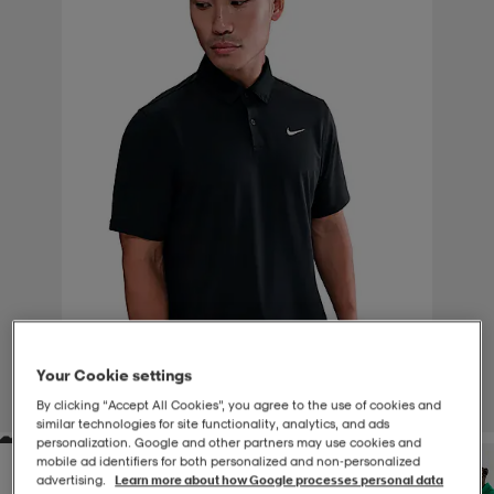
-BH
ngsskor
öjor & skjortor
ngsskor
ingsskor
ar
ingsskor
n
ingsskor
ts & toppar
or
n
kor
kor
öjor & skjortor
usskor
öjor & skjortor
skor
r
skor
n
tskor
 & klänningar
or
r & pannband
or
 & klänningar
-/Tennisskor
Your Cookie settings
By clicking “Accept All Cookies”, you agree to the use of cookies and
1
/
4
similar technologies for site functionality, analytics, and ads
personalization. Google and other partners may use cookies and
r
andy-/Handbollsskor
kar & vantar
andy-/Handbollsskor
ller
ler
mobile ad identifiers for both personalized and non‑personalized
advertising.
Learn more about how Google processes personal data