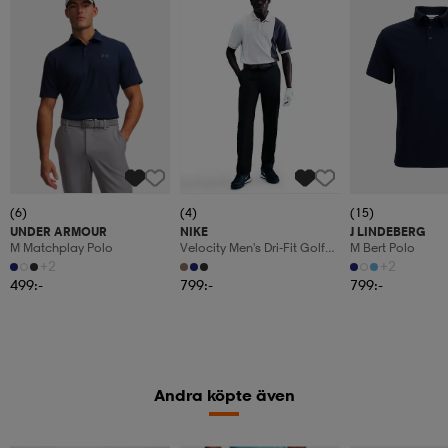
(6)
(4)
(15)
UNDER ARMOUR
NIKE
J LINDEBERG
M Matchplay Polo
Velocity Men's Dri-Fit Golf
M Bert Polo
Pants
+2
+2
499:-
799:-
799:-
Andra köpte även