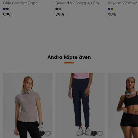
Chie Comfort Capri
Beyond V2 Shorts 40 Cm
Beyond V2 Ankle
999:-
799:-
999:-
Andra köpte även
2 för 499:-