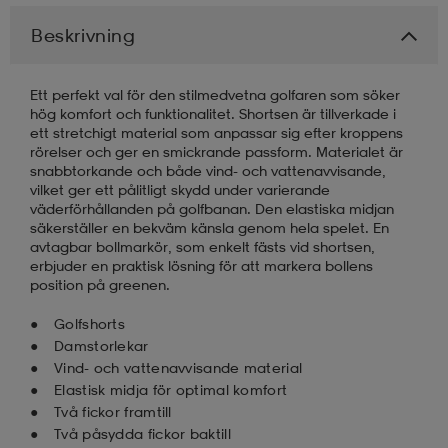
Beskrivning
läder
lbehör
r
lbehör
kläder
Ett perfekt val för den stilmedvetna golfaren som söker
hög komfort och funktionalitet. Shortsen är tillverkade i
asögon
äder
r
ett stretchigt material som anpassar sig efter kroppens
rörelser och ger en smickrande passform. Materialet är
snabbtorkande och både vind- och vattenavvisande,
vilket ger ett pålitligt skydd under varierande
r
s
väderförhållanden på golfbanan. Den elastiska midjan
säkerställer en bekväm känsla genom hela spelet. En
avtagbar bollmarkör, som enkelt fästs vid shortsen,
erbjuder en praktisk lösning för att markera bollens
äder
ård
äder
position på greenen.
Golfshorts
s
s
Damstorlekar
Vind- och vattenavvisande material
Elastisk midja för optimal komfort
Två fickor framtill
ård
ård
Två påsydda fickor baktill