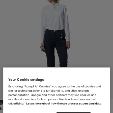
-BH
ngsskor
öjor & skjortor
ngsskor
ingsskor
ar
ingsskor
n
ingsskor
ts & toppar
or
n
kor
kor
öjor & skjortor
usskor
öjor & skjortor
skor
r
skor
n
tskor
Your Cookie settings
 & klänningar
or
r & pannband
or
 & klänningar
-/Tennisskor
By clicking “Accept All Cookies”, you agree to the use of cookies and
similar technologies for site functionality, analytics, and ads
1
/
3
personalization. Google and other partners may use cookies and
mobile ad identifiers for both personalized and non‑personalized
advertising.
Learn more about how Google processes personal data
Navy
r
andy-/Handbollsskor
kar & vantar
andy-/Handbollsskor
ller
ler
Navy