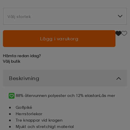
läder
lbehör
r
lbehör
kläder
Välj storlek
Välj storlek
asögon
äder
r
Lägg i varukorg
Hämta redan idag?
r
s
Välj
butik
Beskrivning
äder
ård
äder
88% återvunnen polyester och 12% elastan
Läs mer
s
s
Golfpiké
Herrstorlekar
Tre knappar vid kragen
ård
ård
Mjukt och stretchigt material