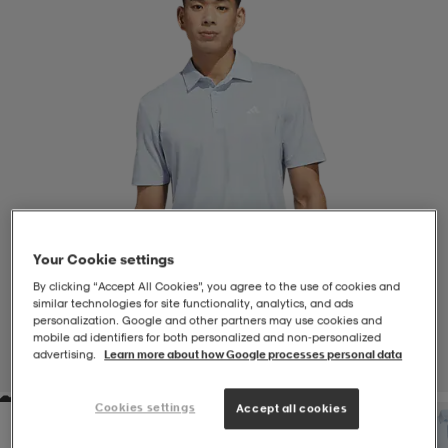
-BH
ngsskor
öjor & skjortor
ngsskor
ingsskor
ar
ingsskor
n
ingsskor
ts & toppar
or
n
kor
kor
öjor & skjortor
usskor
Your Cookie settings
öjor & skjortor
skor
r
skor
n
tskor
By clicking “Accept All Cookies”, you agree to the use of cookies and
similar technologies for site functionality, analytics, and ads
personalization. Google and other partners may use cookies and
mobile ad identifiers for both personalized and non‑personalized
 & klänningar
or
r & pannband
or
 & klänningar
-/Tennisskor
advertising.
Learn more about how Google processes personal data
1
/
5
Cookies settings
Accept all cookies
r
andy-/Handbollsskor
kar & vantar
andy-/Handbollsskor
ller
ler