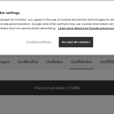
ie settings
“Accept All Cookies”, you agree to the use of cookies and similar technologies for sit
and ads personalization. Google and other partners may use cookies and mobile ad id
alized and non‑personalized advertising.
Learn more about how Google processes
Cookies settings
Accept all cookies
bagar
Golfbollar
Golfskor
Golfkläder
Golftil
Visa produkter (1 048)