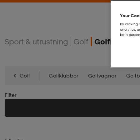
Your Cook
By clicking 
analytics, 
both person
Sport & utrustning
Golf
Golfkläder
Golf
Golfklubbor
Golfvagnar
Golf
Sportglasögon
Filter