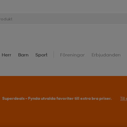
Herr
Barn
Sport
Föreningar
Erbjudanden
Superdeals – Fynda utvalda favoriter till extra bra priser.
Til