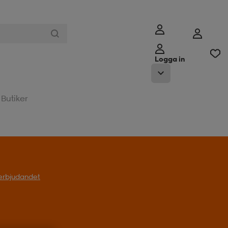
Logga in
Butiker
l erbjudandet