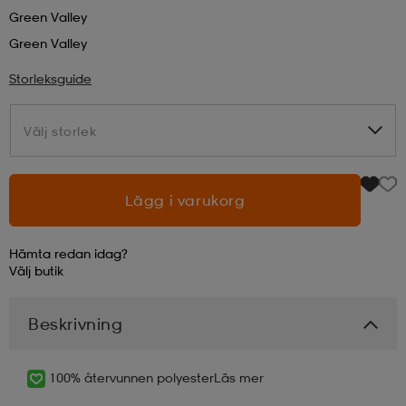
Green Valley
läder
lbehör
r
lbehör
kläder
Green Valley
Storleksguide
asögon
äder
r
Välj storlek
Välj storlek
r
s
Lägg i varukorg
äder
ård
äder
Hämta redan idag?
Välj
butik
s
s
Beskrivning
100% återvunnen polyester
Läs mer
ård
ård