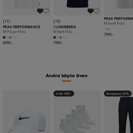
PEAK PERFORM
(17)
(15)
M Swift Polo
PEAK PERFORMANCE
J LINDEBERG
M Player Polo
M Bert Polo
799:-
+2
+2
699:-
799:-
Andra köpte även
2 för 199:-
Kampanj -25%