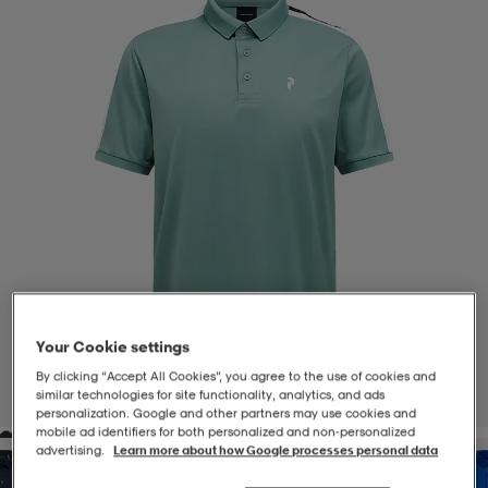
-BH
ngsskor
öjor & skjortor
ngsskor
ingsskor
ar
ingsskor
n
ingsskor
ts & toppar
or
n
kor
kor
öjor & skjortor
usskor
öjor & skjortor
skor
r
skor
n
tskor
Your Cookie settings
 & klänningar
or
r & pannband
or
 & klänningar
-/Tennisskor
By clicking “Accept All Cookies”, you agree to the use of cookies and
similar technologies for site functionality, analytics, and ads
1
/
4
personalization. Google and other partners may use cookies and
mobile ad identifiers for both personalized and non‑personalized
r
andy-/Handbollsskor
kar & vantar
andy-/Handbollsskor
ller
ler
advertising.
Learn more about how Google processes personal data