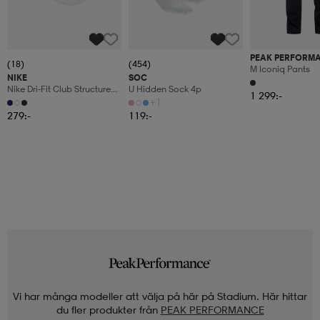
PEAK PERFORM
(18)
(454)
M Iconiq Pants
NIKE
SOC
Nike Dri-Fit Club Structured
U Hidden Sock 4p
1 299:-
Swoosh
+1
279:-
119:-
Vi har många modeller att välja på här på Stadium. Här hittar
du fler produkter från
PEAK PERFORMANCE