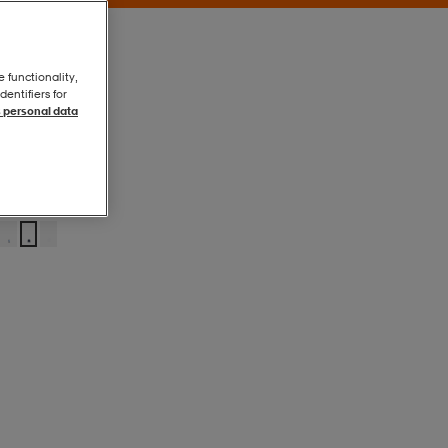
e functionality,
entifiers for
 personal data
Navy
Navy