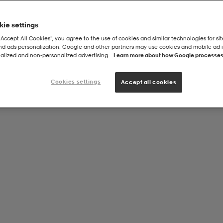
ie settings
“Accept All Cookies”, you agree to the use of cookies and similar technologies for sit
and ads personalization. Google and other partners may use cookies and mobile ad id
alized and non‑personalized advertising.
Learn more about how Google processes
Cookies settings
Accept all cookies