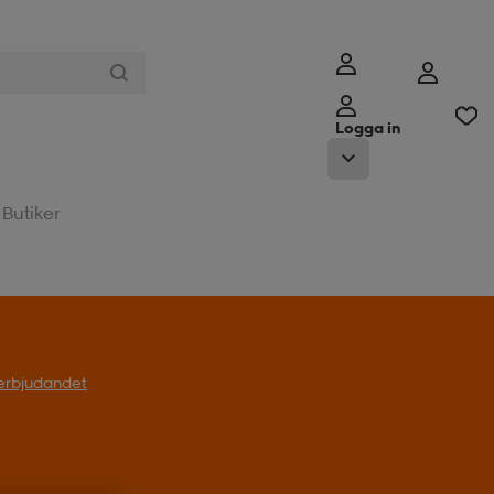
Logga in
Butiker
l erbjudandet