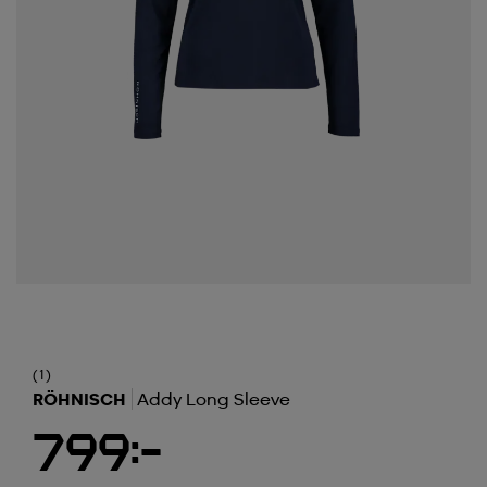
(1)
RÖHNISCH
Addy Long Sleeve
799:-