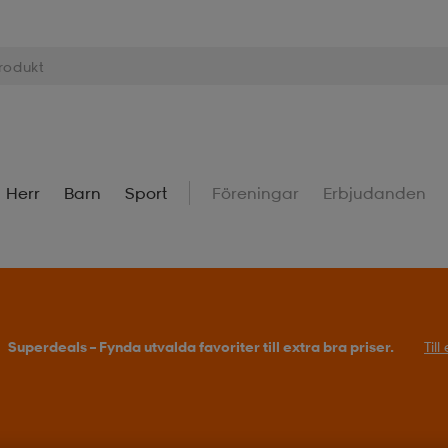
Herr
Barn
Sport
Föreningar
Erbjudanden
Superdeals – Fynda utvalda favoriter till extra bra priser.
Til