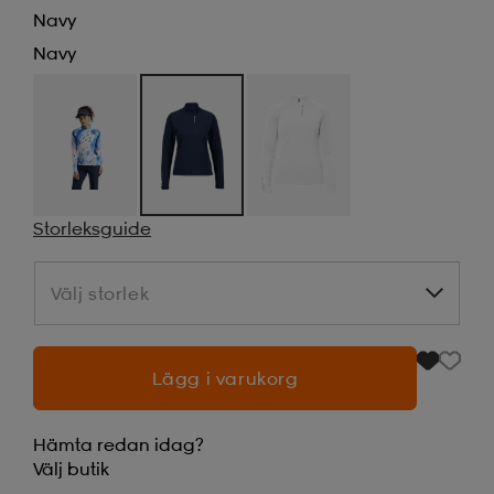
Navy
Navy
Storleksguide
Välj storlek
Välj storlek
Lägg i varukorg
Hämta redan idag?
Välj
butik