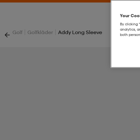
Your Cook
By clicking 
analytics, 
|
|
Golf
Golfkläder
Addy Long Sleeve
both person