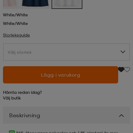
läder
lbehör
r
lbehör
kläder
White/white
White/white
Storleksguide
asögon
äder
r
Välj storlek
Välj storlek
r
s
Lägg i varukorg
äder
ård
äder
Hämta redan idag?
Välj
butik
s
s
Beskrivning
ård
ård
86% återvunnen polyester och 14% elastan
Läs mer