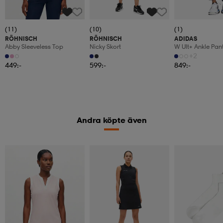
(11)
(10)
(1)
RÖHNISCH
RÖHNISCH
ADIDAS
Abby Sleeveless Top
Nicky Skort
W Ult+ Ankle Pan
+2
449:-
599:-
849:-
Andra köpte även