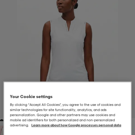
-BH
ngsskor
öjor & skjortor
ngsskor
ingsskor
ar
ingsskor
n
ingsskor
ts & toppar
or
n
kor
kor
öjor & skjortor
usskor
öjor & skjortor
skor
r
skor
n
tskor
Your Cookie settings
 & klänningar
or
r & pannband
or
 & klänningar
-/Tennisskor
By clicking “Accept All Cookies”, you agree to the use of cookies and
similar technologies for site functionality, analytics, and ads
1
/
2
personalization. Google and other partners may use cookies and
mobile ad identifiers for both personalized and non‑personalized
r
andy-/Handbollsskor
kar & vantar
andy-/Handbollsskor
ller
ler
advertising.
Learn more about how Google processes personal data