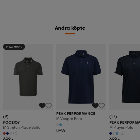
Andra köpte
2 för 999:-
PEAK PERFORMANCE
(9)
(17)
M Vespar Polo
FOOTJOY
PEAK PERFORM
M Stretch Pique Solid
M Player Polo
899:-
+5
+2
699:-
699:-