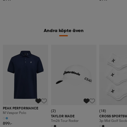
Andra köpte även
PEAK PERFORMANCE
(2)
(18)
M Vespar Polo
TAYLOR MADE
CROSS SPORTS
Tm26 Tour Radar
3p Mid Golf Sock
899:-