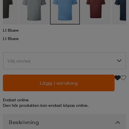
läder
lbehör
r
lbehör
kläder
Lt Bluee
asögon
äder
r
Lt Bluee
r
s
Välj storlek
Välj storlek
äder
ård
äder
Lägg i varukorg
s
s
Endast online
Den här produkten kan endast köpas online.
ård
ård
Beskrivning