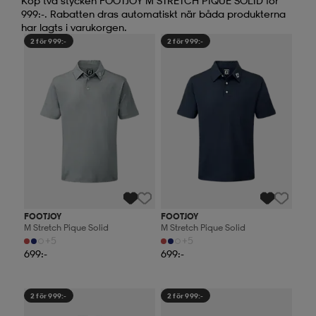
Köp två stycken FOOTJOY M STRETCH PIQUE SOLID för
999:-. Rabatten dras automatiskt när båda produkterna
har lagts i varukorgen.
2 för 999:-
2 för 999:-
FOOTJOY
FOOTJOY
M Stretch Pique Solid
M Stretch Pique Solid
+5
+5
699:-
699:-
2 för 999:-
2 för 999:-