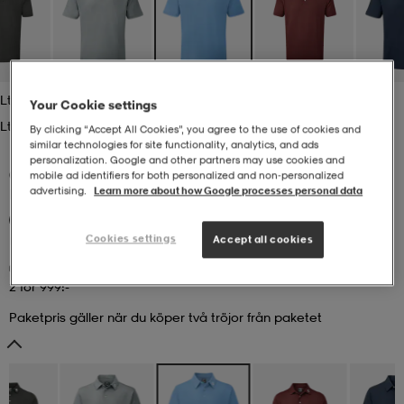
r & pannband
tskor
läder
tskor
r
ngsskor
Lt Bluee
Your Cookie settings
kar & vantar
skor
ukar
skor
kar & vantar
kor
Lt Bluee
By clicking “Accept All Cookies”, you agree to the use of cookies and
similar technologies for site functionality, analytics, and ads
personalization. Google and other partners may use cookies and
ukar
sskor
ställ
sskor
ukar
lbehör
(9)
mobile ad identifiers for both personalized and non‑personalized
advertising.
Learn more about how Google processes personal data
FOOTJOY
M Stretch Pique Solid
2 för 999:-
699:-
Cookies settings
ställ
stövlar
por
stövlar
ställ
er
Accept all cookies
2 för 999:-
por
ler
kläder
ler
läder
Paketpris gäller när du köper två tröjor från paketet
kläder
ngskor
asögon
ngskor
por