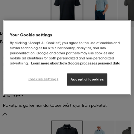
r & pannband
tskor
läder
tskor
r
ngsskor
Black
Your Cookie settings
kar & vantar
skor
ukar
skor
kar & vantar
kor
Black
By clicking “Accept All Cookies”, you agree to the use of cookies and
similar technologies for site functionality, analytics, and ads
personalization. Google and other partners may use cookies and
ukar
sskor
ställ
sskor
ukar
lbehör
(9)
mobile ad identifiers for both personalized and non‑personalized
advertising.
Learn more about how Google processes personal data
FOOTJOY
M Stretch Pique Solid
2 för 999:-
699:-
Cookies settings
ställ
stövlar
por
stövlar
ställ
er
Accept all cookies
2 för 999:-
por
ler
kläder
ler
läder
Paketpris gäller när du köper två tröjor från paketet
kläder
ngskor
asögon
ngskor
por