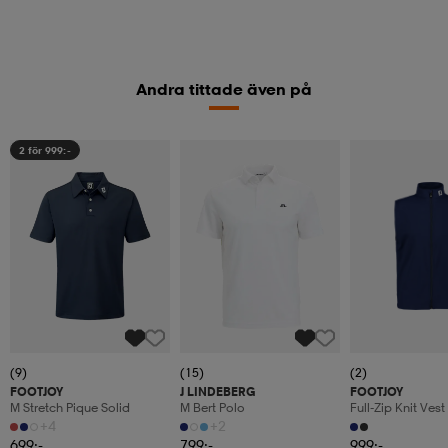
Andra tittade även på
2 för 999:-
(9)
(15)
(2)
FOOTJOY
J LINDEBERG
FOOTJOY
M Stretch Pique Solid
M Bert Polo
Full-Zip Knit Vest
+4
+2
699:-
799:-
999:-