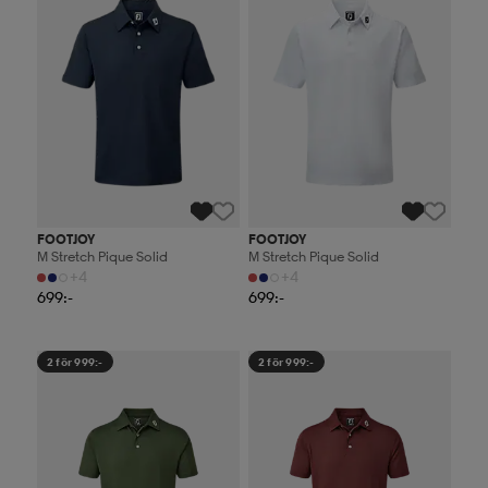
FOOTJOY
FOOTJOY
M Stretch Pique Solid
M Stretch Pique Solid
+4
+4
699:-
699:-
2 för 999:-
2 för 999:-