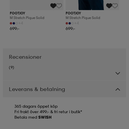
FOOTJOY
FOOTJOY
M Stretch Pique Solid
M Stretch Pique Solid
+4
+4
699:-
699:-
Recensioner
(9)
Leverans & betalning
365 dagars öppet köp
Fri frakt över 499:- & fri retur i butik*
Betala med
SWISH