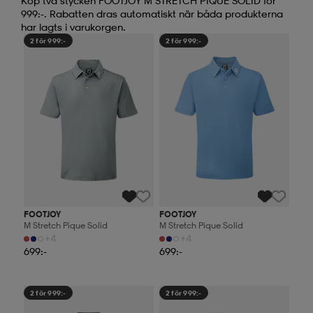
Köp två stycken FOOTJOY M STRETCH PIQUE SOLID för
999:-. Rabatten dras automatiskt när båda produkterna
har lagts i varukorgen.
2 för 999:-
2 för 999:-
FOOTJOY
FOOTJOY
M Stretch Pique Solid
M Stretch Pique Solid
+4
+4
699:-
699:-
2 för 999:-
2 för 999:-