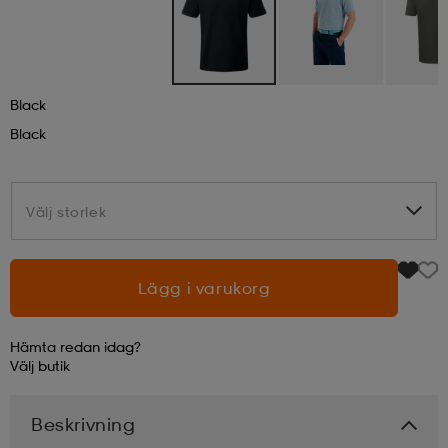
läder
lbehör
r
lbehör
kläder
Black
asögon
äder
r
Black
r
s
Välj storlek
Välj storlek
äder
ård
äder
Lägg i varukorg
s
s
Hämta redan idag?
Välj
butik
ård
ård
Beskrivning