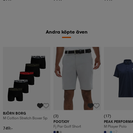
Andra köpte även
BJÖRN BORG
(3)
(17)
M Cotton Stretch Boxer 5p
FOOTJOY
PEAK PERFORM
Fj Par Golf Short
M Player Polo
749:-
+2