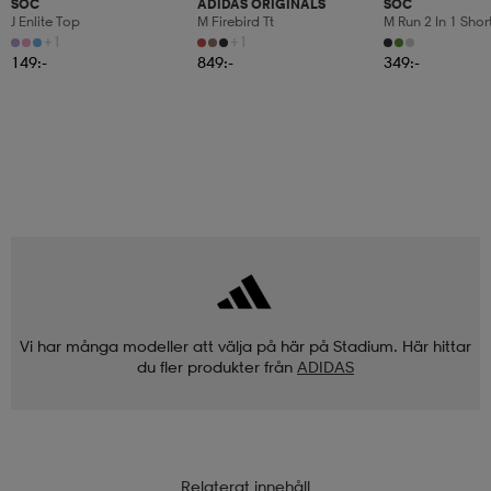
SOC
ADIDAS ORIGINALS
SOC
J Enlite Top
M Firebird Tt
M Run 2 In 1 Shor
+1
+1
149:-
849:-
349:-
Vi har många modeller att välja på här på Stadium. Här hittar
du fler produkter från
ADIDAS
Relaterat innehåll