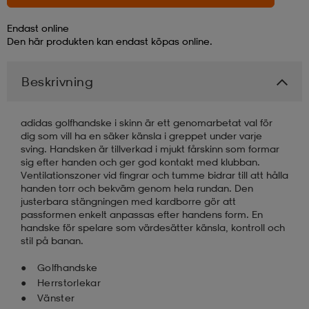
Endast online
läder
lbehör
r
lbehör
kläder
Den här produkten kan endast köpas online.
Beskrivning
asögon
äder
r
adidas golfhandske i skinn är ett genomarbetat val för
r
s
dig som vill ha en säker känsla i greppet under varje
sving. Handsken är tillverkad i mjukt fårskinn som formar
sig efter handen och ger god kontakt med klubban.
Ventilationszoner vid fingrar och tumme bidrar till att hålla
äder
ård
äder
handen torr och bekväm genom hela rundan. Den
justerbara stängningen med kardborre gör att
passformen enkelt anpassas efter handens form. En
handske för spelare som värdesätter känsla, kontroll och
s
s
stil på banan.
Golfhandske
Herrstorlekar
ård
ård
Vänster