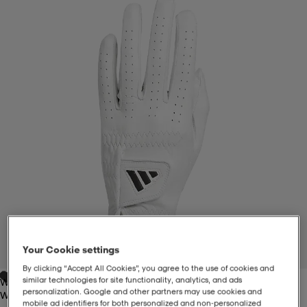
-BH
ngsskor
öjor & skjortor
ngsskor
ingsskor
ar
ingsskor
n
ingsskor
ts & toppar
or
n
kor
kor
öjor & skjortor
usskor
öjor & skjortor
skor
r
skor
n
tskor
 & klänningar
or
r & pannband
or
 & klänningar
-/Tennisskor
Your Cookie settings
1
/
4
By clicking “Accept All Cookies”, you agree to the use of cookies and
similar technologies for site functionality, analytics, and ads
White
r
andy-/Handbollsskor
kar & vantar
andy-/Handbollsskor
ller
ler
personalization. Google and other partners may use cookies and
White
mobile ad identifiers for both personalized and non‑personalized