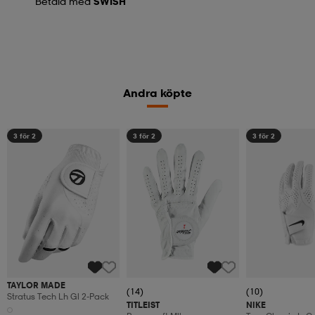
Betala med
SWISH
Andra köpte
3 för 2
3 för 2
3 för 2
TAYLOR MADE
(14)
(10)
Stratus Tech Lh Gl 2-Pack
TITLEIST
NIKE