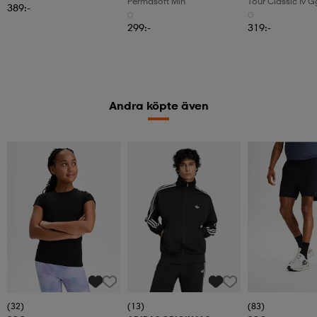
Permasoft Mlh
Tour Classic Iv 
389:-
299:-
319:-
Andra köpte även
(32)
(13)
(83)