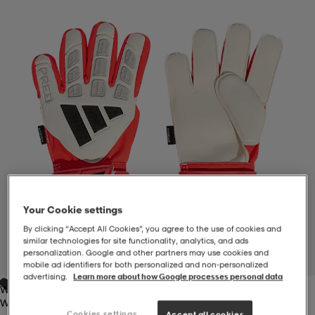
-BH
ngsskor
öjor & skjortor
ngsskor
ingsskor
ar
ingsskor
n
ingsskor
ts & toppar
or
n
kor
kor
öjor & skjortor
usskor
öjor & skjortor
skor
r
skor
n
tskor
Your Cookie settings
By clicking “Accept All Cookies”, you agree to the use of cookies and
 & klänningar
or
r & pannband
or
 & klänningar
-/Tennisskor
similar technologies for site functionality, analytics, and ads
personalization. Google and other partners may use cookies and
1
/
4
mobile ad identifiers for both personalized and non‑personalized
advertising.
Learn more about how Google processes personal data
White/lucred
r
andy-/Handbollsskor
kar & vantar
andy-/Handbollsskor
ller
ler
White/lucred
Cookies settings
Accept all cookies