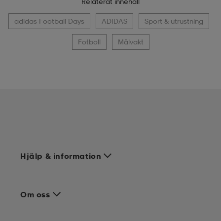
Relaterat innehåll
adidas Football Days
ADIDAS
Sport & utrustning
Fotboll
Målvakt
Hjälp & information
Om oss