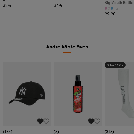
329:-
349:-
+2
99,90
Andra köpte även
2 för 129:-
(134)
(3)
(318)