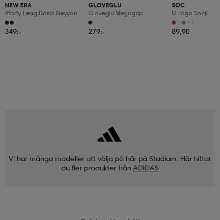
NEW ERA
GLOVEGLU
SOC
9forty Leag Basic Neyyan
Gloveglu Megagrip
U Logo Sock
+1
349:-
279:-
89,90
Vi har många modeller att välja på här på Stadium. Här hittar
du fler produkter från
ADIDAS