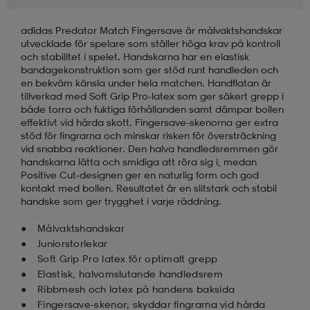
adidas Predator Match Fingersave är målvaktshandskar
läder
lbehör
r
lbehör
kläder
utvecklade för spelare som ställer höga krav på kontroll
och stabilitet i spelet. Handskarna har en elastisk
bandagekonstruktion som ger stöd runt handleden och
asögon
äder
r
en bekväm känsla under hela matchen. Handflatan är
tillverkad med Soft Grip Pro-latex som ger säkert grepp i
både torra och fuktiga förhållanden samt dämpar bollen
effektivt vid hårda skott. Fingersave-skenorna ger extra
r
s
stöd för fingrarna och minskar risken för översträckning
vid snabba reaktioner. Den halva handledsremmen gör
handskarna lätta och smidiga att röra sig i, medan
Positive Cut-designen ger en naturlig form och god
äder
ård
äder
kontakt med bollen. Resultatet är en slitstark och stabil
handske som ger trygghet i varje räddning.
Målvaktshandskar
s
s
Juniorstorlekar
Soft Grip Pro latex för optimalt grepp
Elastisk, halvomslutande handledsrem
Ribbmesh och latex på handens baksida
ård
ård
Fingersave-skenor; skyddar fingrarna vid hårda