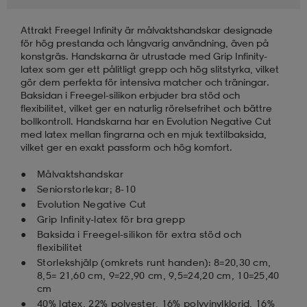
Attrakt Freegel Infinity är målvaktshandskar designade
läder
lbehör
r
lbehör
kläder
för hög prestanda och långvarig användning, även på
konstgräs. Handskarna är utrustade med Grip Infinity-
latex som ger ett pålitligt grepp och hög slitstyrka, vilket
asögon
äder
r
gör dem perfekta för intensiva matcher och träningar.
Baksidan i Freegel-silikon erbjuder bra stöd och
flexibilitet, vilket ger en naturlig rörelsefrihet och bättre
bollkontroll. Handskarna har en Evolution Negative Cut
r
s
med latex mellan fingrarna och en mjuk textilbaksida,
vilket ger en exakt passform och hög komfort.
Målvaktshandskar
äder
ård
äder
Seniorstorlekar; 8-10
Evolution Negative Cut
Grip Infinity-latex för bra grepp
Baksida i Freegel-silikon för extra stöd och
s
s
flexibilitet
Storlekshjälp (omkrets runt handen): 8=20,30 cm,
8,5= 21,60 cm, 9=22,90 cm, 9,5=24,20 cm, 10=25,40
ård
ård
cm
40% latex, 22% polyester, 16% polyvinylklorid, 16%