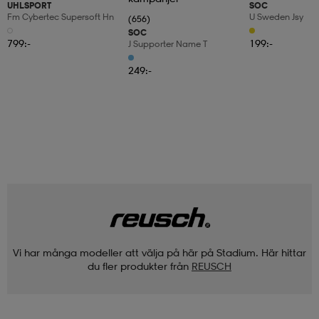
UHLSPORT
SOC
Fm Cybertec Supersoft Hn
U Sweden Jsy
(656)
SOC
799:-
199:-
J Supporter Name T
249:-
Vi har många modeller att välja på här på Stadium. Här hittar
du fler produkter från
REUSCH