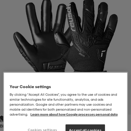
-BH
ngsskor
öjor & skjortor
ngsskor
ingsskor
ar
ingsskor
n
ingsskor
ts & toppar
or
n
kor
kor
öjor & skjortor
usskor
öjor & skjortor
skor
r
skor
n
tskor
Your Cookie settings
By clicking “Accept All Cookies”, you agree to the use of cookies and
 & klänningar
or
r & pannband
or
 & klänningar
-/Tennisskor
similar technologies for site functionality, analytics, and ads
personalization. Google and other partners may use cookies and
1
/
4
mobile ad identifiers for both personalized and non‑personalized
advertising.
Learn more about how Google processes personal data
Black
r
andy-/Handbollsskor
kar & vantar
andy-/Handbollsskor
ller
ler
Black
Cookies settings
Accept all cookies