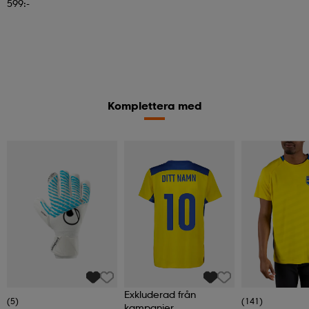
599:-
Komplettera med
Exkluderad från
(5)
(141)
kampanjer