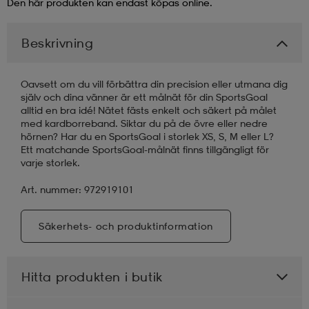
Den här produkten kan endast köpas online.
läder
lbehör
r
lbehör
kläder
Beskrivning
asögon
äder
r
Oavsett om du vill förbättra din precision eller utmana dig
själv och dina vänner är ett målnät för din SportsGoal
alltid en bra idé! Nätet fästs enkelt och säkert på målet
med kardborreband. Siktar du på de övre eller nedre
r
s
hörnen? Har du en SportsGoal i storlek XS, S, M eller L?
Ett matchande SportsGoal-målnät finns tillgängligt för
varje storlek.
äder
ård
äder
Art. nummer: 972919101
Säkerhets- och produktinformation
s
s
Hitta produkten i butik
ård
ård