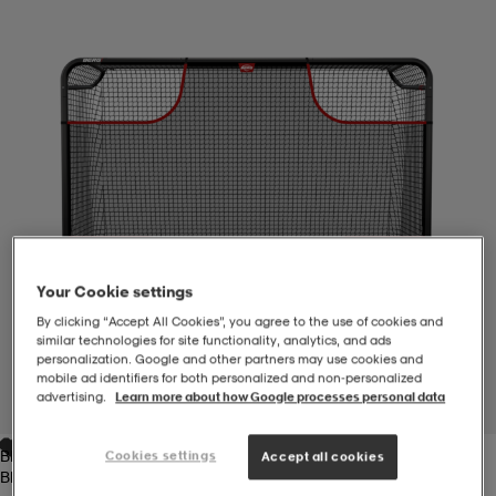
-BH
ngsskor
öjor & skjortor
ngsskor
ingsskor
ar
ingsskor
n
ingsskor
ts & toppar
or
n
kor
kor
öjor & skjortor
usskor
Your Cookie settings
öjor & skjortor
skor
r
skor
n
tskor
By clicking “Accept All Cookies”, you agree to the use of cookies and
similar technologies for site functionality, analytics, and ads
personalization. Google and other partners may use cookies and
 & klänningar
or
r & pannband
or
 & klänningar
-/Tennisskor
mobile ad identifiers for both personalized and non‑personalized
advertising.
Learn more about how Google processes personal data
1
/
1
Black/red
Cookies settings
Accept all cookies
r
andy-/Handbollsskor
kar & vantar
andy-/Handbollsskor
ller
ler
Black/red