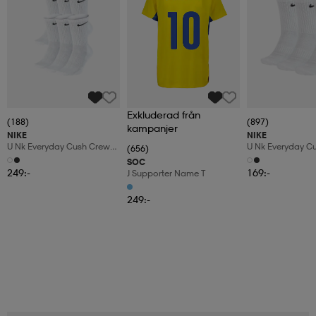
Exkluderad från
(188)
(897)
kampanjer
NIKE
NIKE
U Nk Everyday Cush Crew
U Nk Everyday C
(656)
6pr-Bd
3pr
SOC
249:-
169:-
J Supporter Name T
249:-