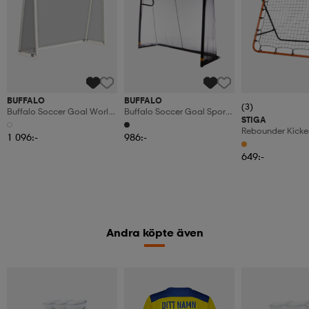
BUFFALO
BUFFALO
(3)
Buffalo Soccer Goal World
Buffalo Soccer Goal Sport
STIGA
Cup (225x175x80cm)
Black (244x200x90cm)
Rebounder Kicke
1 096:-
986:-
Black/orange
649:-
Andra köpte även