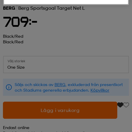
BERG
Berg Sportsgoal Target Net L
r & pannband
tskor
läder
tskor
r
ngsskor
709:-
kar & vantar
skor
ukar
skor
kar & vantar
kor
Black/red
Black/red
ukar
sskor
ställ
sskor
ukar
lbehör
Välj storlek
One Size
ställ
stövlar
por
stövlar
ställ
er
Säljs och skickas av
BERG
, exkluderad från presentkort
och Stadiums generella erbjudanden.
Köpvillkor
por
ler
kläder
ler
läder
Lägg i varukorg
kläder
ngskor
asögon
ngskor
por
Endast online