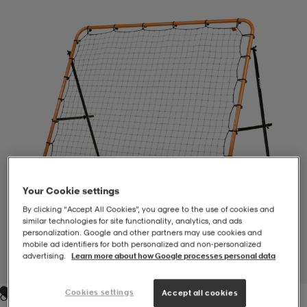
-BH
ngsskor
öjor & skjortor
ngsskor
ingsskor
ar
ingsskor
n
ingsskor
ts & toppar
or
n
kor
kor
öjor & skjortor
usskor
öjor & skjortor
skor
r
skor
n
tskor
Your Cookie settings
By clicking “Accept All Cookies”, you agree to the use of cookies and
similar technologies for site functionality, analytics, and ads
 & klänningar
or
r & pannband
or
 & klänningar
-/Tennisskor
personalization. Google and other partners may use cookies and
mobile ad identifiers for both personalized and non‑personalized
advertising.
Learn more about how Google processes personal data
1
/
5
r
andy-/Handbollsskor
kar & vantar
andy-/Handbollsskor
ller
ler
Cookies settings
Accept all cookies
Orange