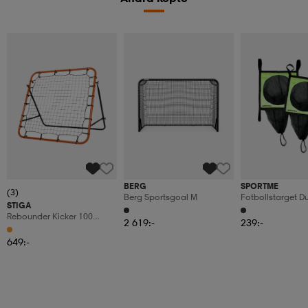
BERG
SPORTME
(3)
Berg Sportsgoal M
Fotbollstarget D
STIGA
Rebounder Kicker 100
2 619:-
239:-
Black/orange
649:-