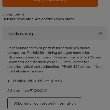
läder
lbehör
r
lbehör
kläder
Endast online
Den här produkten kan endast köpas online.
asögon
äder
r
Beskrivning
r
s
En rebounder som är perfekt för fotboll och andra
bollsporter. Perfekt för träning på egen hand eller
tillsammans med kompisar. Huvudram av stålrör i 25 mm
i diameter och stödben av rör i 22 mm i diameter.
äder
ård
äder
Justerbar vinkel och vädersäkert PE-nät 150 cm som fästs
med elastiska snören.
Storlek: 150 x 150 cm (L x H)
s
s
Art. nummer: 912452101
ård
ård
Säkerhets- och produktinformation