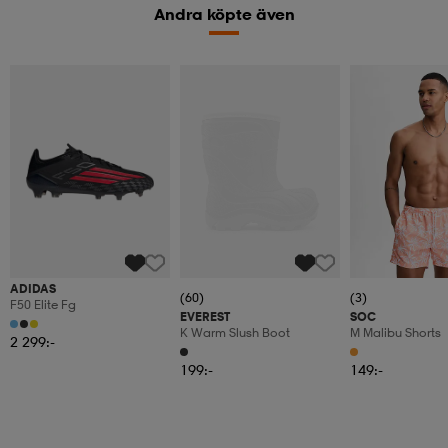
Andra köpte även
ADIDAS
(60)
(3)
F50 Elite Fg
EVEREST
SOC
K Warm Slush Boot
M Malibu Shorts
2 299:-
199:-
149:-