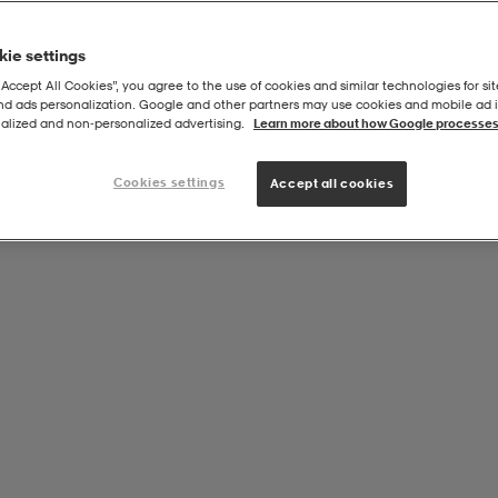
ie settings
“Accept All Cookies”, you agree to the use of cookies and similar technologies for sit
and ads personalization. Google and other partners may use cookies and mobile ad id
nyard
alized and non‑personalized advertising.
Learn more about how Google processes
Cookies settings
Accept all cookies