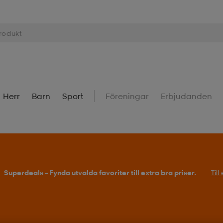
Herr
Barn
Sport
Föreningar
Erbjudanden
Superdeals – Fynda utvalda favoriter till extra bra priser.
Til