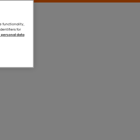
e functionality,
entifiers for
 personal data
Black
Black