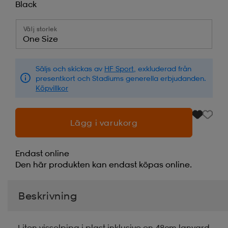
Black
Välj storlek
One Size
Säljs och skickas av
HF Sport
, exkluderad från
presentkort och Stadiums generella erbjudanden.
Köpvillkor
Lägg i varukorg
Endast online
Den här produkten kan endast köpas online.
Beskrivning
Liten visselpipa i plast inklusive en 48cm lanyard