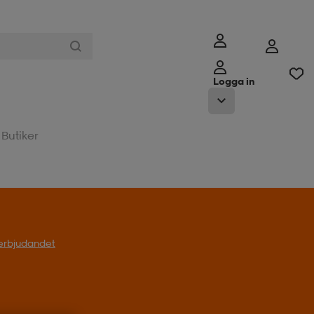
Logga in
Butiker
l erbjudandet