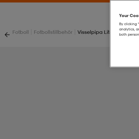
Your Cook
By clicking 
analytics, 
|
|
Fotboll
Fotbollstillbehör
Visselpipa Liten Med La
both person