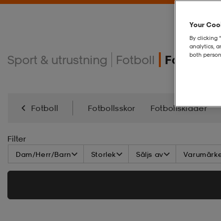
Your Cook
By clicking 
analytics, 
both person
Sport & utrustning
Fotboll
Fotbollst
Fotboll
Fotbollsskor
Fotbollskläder
Filter
Dam/Herr/Barn
Storlek
Säljs av
Varumärk