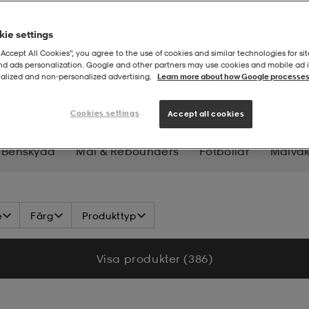
ie settings
“Accept All Cookies”, you agree to the use of cookies and similar technologies for sit
and ads personalization. Google and other partners may use cookies and mobile ad id
alized and non‑personalized advertising.
Learn more about how Google processes
illbehör
Cookies settings
Accept all cookies
Benskydd
Mål & Rebounders
Fotbollar
Målvak
e
Färg
Produkttyp
Visa produkter (386)