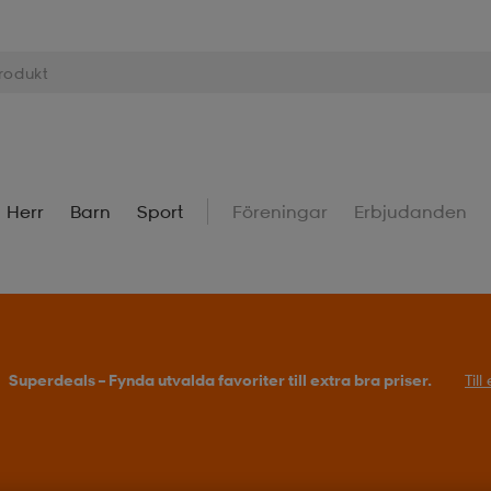
Herr
Barn
Sport
Föreningar
Erbjudanden
Superdeals – Fynda utvalda favoriter till extra bra priser.
Til