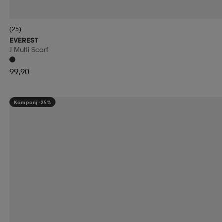
(25)
EVEREST
J Multi Scarf
99,90
Kampanj -25%