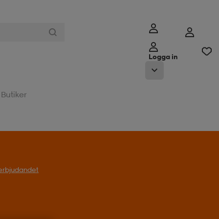
Logga in
Butiker
l erbjudandet