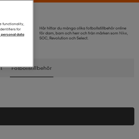
e functionality,
Här hittar du många olika fotbollstillbehör online
entifiers for
för dam, barn och herr och från märken som
Nike
,
 personal data
SOC, Revolution och Select.
t
Fotbollstillbehör