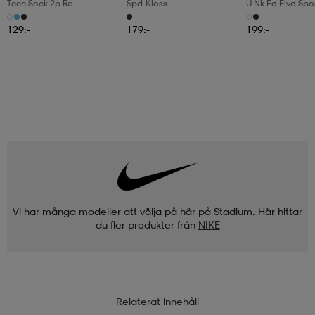
Tech Sock 2p Re
Spd-Kloss
U Nk Ed Elvd Spo
129:-
179:-
199:-
Vi har många modeller att välja på här på Stadium. Här hittar
du fler produkter från
NIKE
Relaterat innehåll