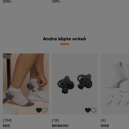
599:-
399:-
Andra köpte också
(724)
(18)
(4)
SOC
SHIMANO
NIKE