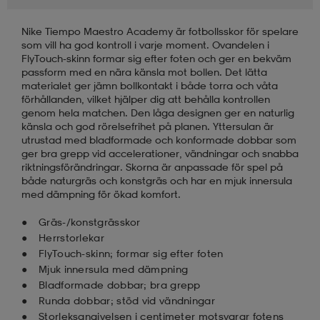
Nike Tiempo Maestro Academy är fotbollsskor för spelare
läder
lbehör
r
lbehör
kläder
som vill ha god kontroll i varje moment. Ovandelen i
FlyTouch-skinn formar sig efter foten och ger en bekväm
passform med en nära känsla mot bollen. Det lätta
asögon
äder
r
materialet ger jämn bollkontakt i både torra och våta
förhållanden, vilket hjälper dig att behålla kontrollen
genom hela matchen. Den låga designen ger en naturlig
känsla och god rörelsefrihet på planen. Yttersulan är
r
s
utrustad med bladformade och konformade dobbar som
ger bra grepp vid accelerationer, vändningar och snabba
riktningsförändringar. Skorna är anpassade för spel på
både naturgräs och konstgräs och har en mjuk innersula
äder
ård
äder
med dämpning för ökad komfort.
Gräs-/konstgrässkor
Herrstorlekar
s
s
FlyTouch-skinn; formar sig efter foten
Mjuk innersula med dämpning
Bladformade dobbar; bra grepp
ård
ård
Runda dobbar; stöd vid vändningar
Storleksangivelsen i centimeter motsvarar fotens