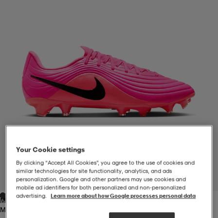
-BH
ngsskor
öjor & skjortor
ngsskor
ingsskor
ar
ingsskor
n
ingsskor
ts & toppar
or
n
kor
kor
öjor & skjortor
usskor
öjor & skjortor
skor
r
skor
n
tskor
Your Cookie settings
By clicking “Accept All Cookies”, you agree to the use of cookies and
 & klänningar
or
r & pannband
or
 & klänningar
-/Tennisskor
similar technologies for site functionality, analytics, and ads
1
/
9
personalization. Google and other partners may use cookies and
mobile ad identifiers for both personalized and non‑personalized
advertising.
Learn more about how Google processes personal data
Multi-Color/bla
r
andy-/Handbollsskor
kar & vantar
andy-/Handbollsskor
ller
ler
Multi-Color/bla