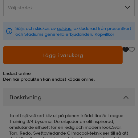
Välj storlek
Välj storlek
läder
lbehör
r
lbehör
kläder
Säljs och skickas av
adidas
, exkluderad från presentkort
och Stadiums generella erbjudanden.
Köpvillkor
asögon
äder
r
Lägg i varukorg
r
s
Endast online
Den här produkten kan endast köpas online.
äder
ård
äder
Beskrivning
s
s
Ta ett självsäkert kliv ut på planen iklädd Tiro26 League
Training 3/4-byxorna. De erbjuder en elitinspirerad,
omslutande silhuett för en ledig och modern look.Sval.
ård
ård
Torr. Redo. Svettavledande Climacool-teknik ser till så att