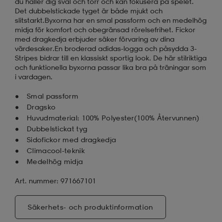
du håller dig sval och torr och kan fokusera på spelet.
Det dubbelstickade tyget är både mjukt och
slitstarkt.Byxorna har en smal passform och en medelhög
midja för komfort och obegränsad rörelsefrihet. Fickor
med dragkedja erbjuder säker förvaring av dina
värdesaker.En broderad adidas-logga och påsydda 3-
Stripes bidrar till en klassiskt sportig look. De här stilriktiga
och funktionella byxorna passar lika bra på träningar som
i vardagen.
Smal passform
Dragsko
Huvudmaterial: 100% Polyester(100% Återvunnen)
Dubbelstickat tyg
Sidofickor med dragkedja
Climacool-teknik
Medelhög midja
Art. nummer: 971667101
Säkerhets- och produktinformation