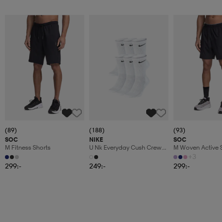
(89)
(188)
(93)
SOC
NIKE
SOC
M Fitness Shorts
U Nk Everyday Cush Crew
M Woven Active 
6pr-Bd
+3
299:-
249:-
299:-