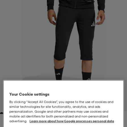
-BH
ngsskor
öjor & skjortor
ngsskor
ingsskor
ar
ingsskor
n
ingsskor
ts & toppar
or
n
kor
kor
öjor & skjortor
usskor
öjor & skjortor
skor
r
skor
n
tskor
Your Cookie settings
 & klänningar
or
r & pannband
or
 & klänningar
-/Tennisskor
By clicking “Accept All Cookies”, you agree to the use of cookies and
1
/
6
similar technologies for site functionality, analytics, and ads
personalization. Google and other partners may use cookies and
mobile ad identifiers for both personalized and non‑personalized
r
andy-/Handbollsskor
kar & vantar
andy-/Handbollsskor
ller
ler
advertising.
Learn more about how Google processes personal data