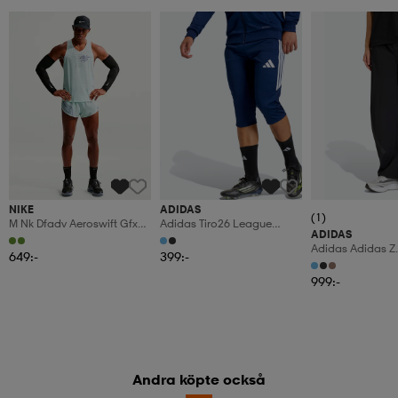
NIKE
ADIDAS
(1)
M Nk Dfadv Aeroswift Gfx
Adidas Tiro26 League
ADIDAS
Snglt
Training 3/4 Byxor
Adidas Adidas Z.
649:-
399:-
Woven Byxor
999:-
Andra köpte också