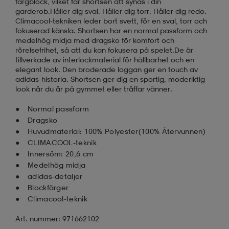
färgblock, vilket får shortsen att synas i din
garderob.Håller dig sval. Håller dig torr. Håller dig redo.
Climacool-tekniken leder bort svett, för en sval, torr och
fokuserad känsla. Shortsen har en normal passform och
medelhög midja med dragsko för komfort och
rörelsefrihet, så att du kan fokusera på spelet.De är
tillverkade av interlockmaterial för hållbarhet och en
elegant look. Den broderade loggan ger en touch av
adidas-historia. Shortsen ger dig en sportig, moderiktig
look när du är på gymmet eller träffar vänner.
Normal passform
Dragsko
Huvudmaterial: 100% Polyester(100% Återvunnen)
CLIMACOOL-teknik
Innersöm: 20,6 cm
Medelhög midja
adidas-detaljer
Blockfärger
Climacool-teknik
Art. nummer: 971662102