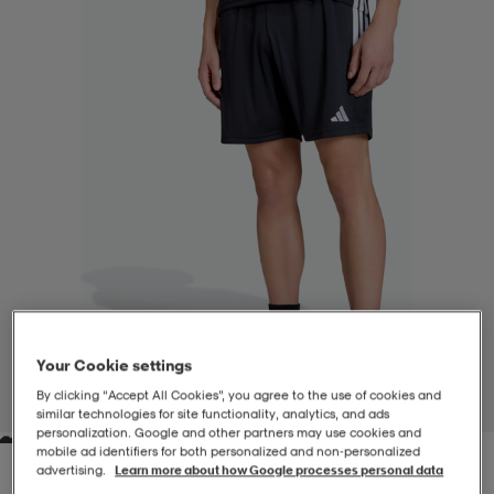
-BH
ngsskor
öjor & skjortor
ngsskor
ingsskor
ar
ingsskor
n
ingsskor
ts & toppar
or
n
kor
kor
öjor & skjortor
usskor
öjor & skjortor
skor
r
skor
n
tskor
Your Cookie settings
 & klänningar
or
r & pannband
or
 & klänningar
-/Tennisskor
By clicking “Accept All Cookies”, you agree to the use of cookies and
1
/
6
similar technologies for site functionality, analytics, and ads
personalization. Google and other partners may use cookies and
mobile ad identifiers for both personalized and non‑personalized
r
andy-/Handbollsskor
kar & vantar
andy-/Handbollsskor
ller
ler
advertising.
Learn more about how Google processes personal data