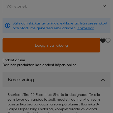
Välj storlek
Välj storlek
läder
lbehör
r
lbehör
kläder
Säljs och skickas av
adidas
, exkluderad från presentkort
och Stadiums generella erbjudanden.
Köpvillkor
asögon
äder
r
Lägg i varukorg
r
s
Endast online
Den här produkten kan endast köpas online.
äder
ård
äder
Beskrivning
s
s
Shortsen Tiro 26 Essentials Shorts är designade för alla
som lever och andas fotboll, med stil och funktion som
passar lika bra på gatorna som på planen. Ikoniska 3-
ård
ård
Stripes löper längs sidorna, kompletterade av djärva