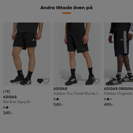
Andra tittade även på
ADIDAS
ADIDAS ORIGIN
(18)
Adidas Tiro Travel Shorts I
Adidas Originals 
ADIDAS
Vävt Material
Shorts
We Bas 3spq Sh
549:-
499:-
349:-