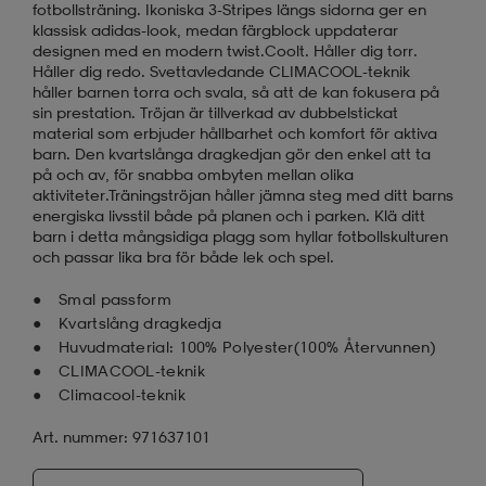
fotbollsträning. Ikoniska 3-Stripes längs sidorna ger en
klassisk adidas-look, medan färgblock uppdaterar
designen med en modern twist.Coolt. Håller dig torr.
Håller dig redo. Svettavledande CLIMACOOL-teknik
håller barnen torra och svala, så att de kan fokusera på
sin prestation. Tröjan är tillverkad av dubbelstickat
material som erbjuder hållbarhet och komfort för aktiva
barn. Den kvartslånga dragkedjan gör den enkel att ta
på och av, för snabba ombyten mellan olika
aktiviteter.Träningströjan håller jämna steg med ditt barns
energiska livsstil både på planen och i parken. Klä ditt
barn i detta mångsidiga plagg som hyllar fotbollskulturen
och passar lika bra för både lek och spel.
Smal passform
Kvartslång dragkedja
Huvudmaterial: 100% Polyester(100% Återvunnen)
CLIMACOOL-teknik
Climacool-teknik
Art. nummer: 971637101