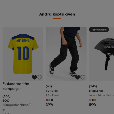
Andra köpte även
Kampanj -25%
Testvinnare
Exkluderad från
(65)
(246)
kampanjer
EVEREST
OCCANO
J Alr Pant
Junior Mips Helm
(656)
SOC
399:-
599:-
J Supporter Name T