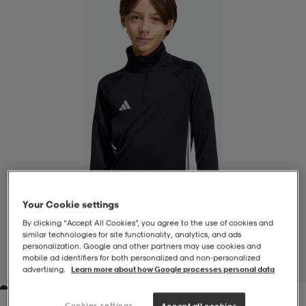
-BH
ngsskor
öjor & skjortor
ngsskor
ingsskor
ar
ingsskor
n
ingsskor
ts & toppar
or
n
kor
kor
öjor & skjortor
usskor
öjor & skjortor
skor
r
skor
n
tskor
Your Cookie settings
By clicking “Accept All Cookies”, you agree to the use of cookies and
 & klänningar
or
r & pannband
or
 & klänningar
-/Tennisskor
similar technologies for site functionality, analytics, and ads
personalization. Google and other partners may use cookies and
mobile ad identifiers for both personalized and non‑personalized
1
/
6
advertising.
Learn more about how Google processes personal data
r
andy-/Handbollsskor
kar & vantar
andy-/Handbollsskor
ller
ler
Cookies settings