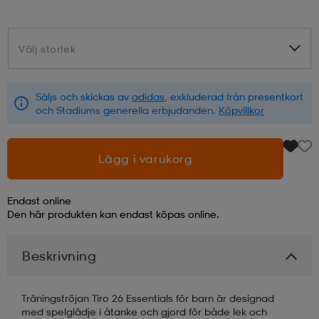
läder
lbehör
r
lbehör
kläder
Välj storlek
Välj storlek
asögon
äder
r
Säljs och skickas av
adidas
, exkluderad från presentkort
och Stadiums generella erbjudanden.
Köpvillkor
r
s
Lägg i varukorg
äder
ård
äder
Endast online
Den här produkten kan endast köpas online.
s
s
Beskrivning
Träningströjan Tiro 26 Essentials för barn är designad
ård
ård
med spelglädje i åtanke och gjord för både lek och