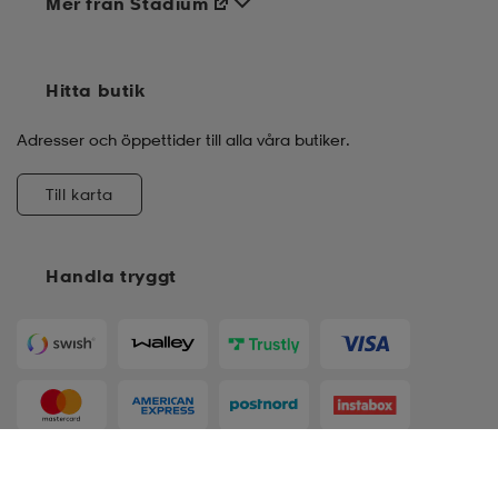
Mer från Stadium
Hitta butik
Adresser och öppettider till alla våra butiker.
Till karta
Handla tryggt