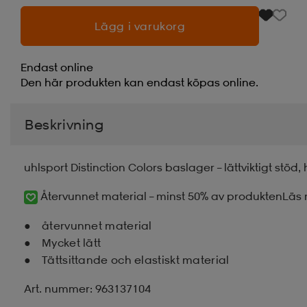
Lägg i varukorg
Endast online
Den här produkten kan endast köpas online.
Beskrivning
uhlsport Distinction Colors baslager – lättviktigt stö
Återvunnet material – minst 50% av produkten
Läs 
återvunnet material
Mycket lätt
Tättsittande och elastiskt material
Art. nummer: 963137104