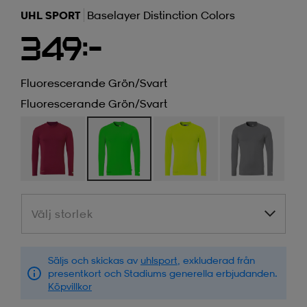
UHL SPORT
Baselayer Distinction Colors
349:-
Fluorescerande Grön/svart
Fluorescerande Grön/svart
Välj storlek
Välj storlek
Säljs och skickas av
uhlsport
, exkluderad från
presentkort och Stadiums generella erbjudanden.
Köpvillkor