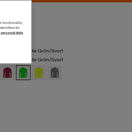
e functionality,
entifiers for
 personal data
Fluorescerande Grön/svart
Fluorescerande Grön/svart