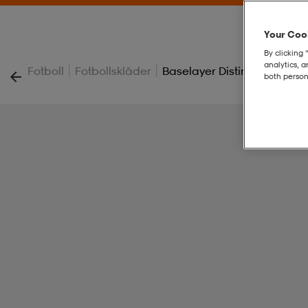
Your Cook
By clicking 
analytics, 
|
|
Fotboll
Fotbollskläder
Baselayer Distinction Color
both person