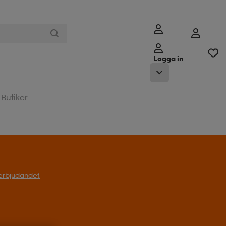
Logga in
Butiker
l erbjudandet