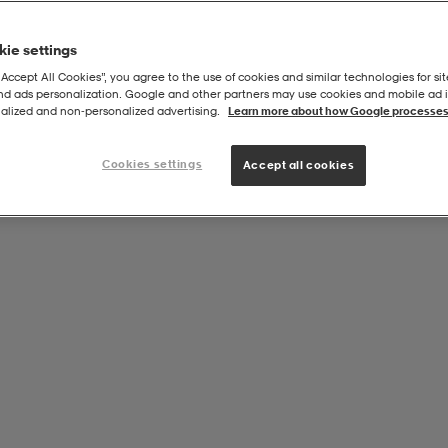
ie settings
“Accept All Cookies”, you agree to the use of cookies and similar technologies for sit
and ads personalization. Google and other partners may use cookies and mobile ad id
s
alized and non‑personalized advertising.
Learn more about how Google processes
Cookies settings
Accept all cookies