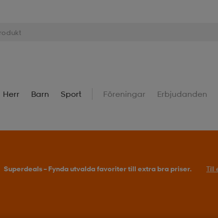
Herr
Barn
Sport
Föreningar
Erbjudanden
Superdeals – Fynda utvalda favoriter till extra bra priser.
Til