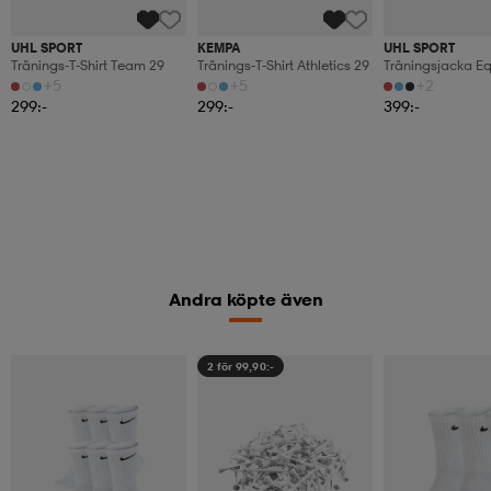
UHL SPORT
KEMPA
UHL SPORT
Tränings-T-Shirt Team 29
Tränings-T-Shirt Athletics 29
Träningsjacka E
Classic
+5
+5
+2
299:-
299:-
399:-
Andra köpte även
2 för 99,90:-