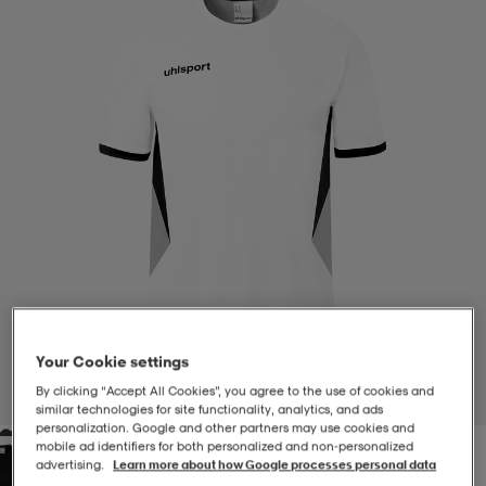
-BH
ngsskor
öjor & skjortor
ngsskor
ingsskor
ar
ingsskor
n
ingsskor
ts & toppar
or
n
kor
kor
öjor & skjortor
usskor
öjor & skjortor
skor
r
skor
n
tskor
Your Cookie settings
 & klänningar
or
r & pannband
or
 & klänningar
-/Tennisskor
By clicking “Accept All Cookies”, you agree to the use of cookies and
1
/
3
similar technologies for site functionality, analytics, and ads
personalization. Google and other partners may use cookies and
mobile ad identifiers for both personalized and non‑personalized
r
andy-/Handbollsskor
kar & vantar
andy-/Handbollsskor
ller
ler
advertising.
Learn more about how Google processes personal data