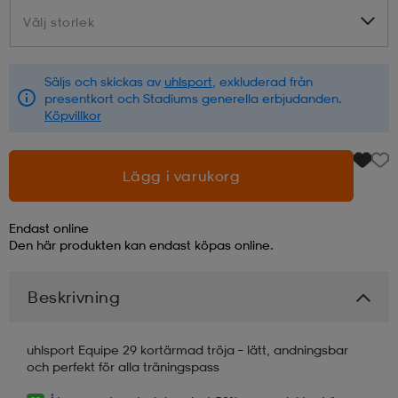
Välj storlek
Välj storlek
läder
lbehör
r
lbehör
kläder
Säljs och skickas av
uhlsport
, exkluderad från
presentkort och Stadiums generella erbjudanden.
asögon
äder
r
Köpvillkor
r
s
Lägg i varukorg
Endast online
äder
ård
äder
Den här produkten kan endast köpas online.
Beskrivning
s
s
uhlsport Equipe 29 kortärmad tröja – lätt, andningsbar
och perfekt för alla träningspass
ård
ård