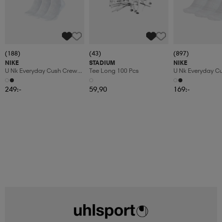
(188)
(43)
(897)
NIKE
STADIUM
NIKE
U Nk Everyday Cush Crew
Tee Long 100 Pcs
U Nk Everyday C
6pr-Bd
3pr
249:-
59,90
169:-