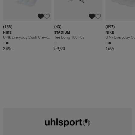
(188)
(43)
(897)
NIKE
STADIUM
NIKE
U Nk Everyday Cush Crew
Tee Long 100 Pcs
U Nk Everyday C
6pr-Bd
3pr
249:-
59,90
169:-