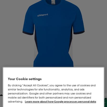
-BH
ngsskor
öjor & skjortor
ngsskor
ingsskor
ar
ingsskor
n
ingsskor
ts & toppar
or
n
kor
kor
öjor & skjortor
usskor
öjor & skjortor
skor
r
skor
n
tskor
Your Cookie settings
 & klänningar
or
r & pannband
or
 & klänningar
-/Tennisskor
By clicking “Accept All Cookies”, you agree to the use of cookies and
1
/
3
similar technologies for site functionality, analytics, and ads
personalization. Google and other partners may use cookies and
mobile ad identifiers for both personalized and non‑personalized
r
andy-/Handbollsskor
kar & vantar
andy-/Handbollsskor
ller
ler
advertising.
Learn more about how Google processes personal data