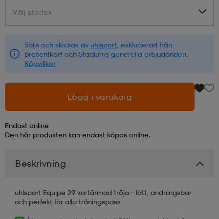
Välj storlek
Välj storlek
läder
lbehör
r
lbehör
kläder
Säljs och skickas av
uhlsport
, exkluderad från
presentkort och Stadiums generella erbjudanden.
asögon
äder
r
Köpvillkor
r
s
Lägg i varukorg
Endast online
äder
ård
äder
Den här produkten kan endast köpas online.
Beskrivning
s
s
uhlsport Equipe 29 kortärmad tröja – lätt, andningsbar
och perfekt för alla träningspass
ård
ård